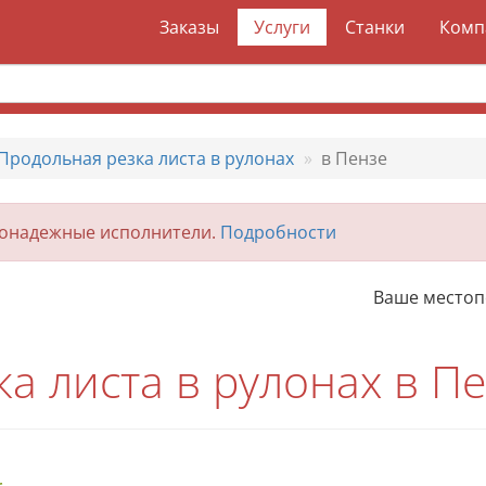
Заказы
Услуги
Станки
Комп
Продольная резка листа в рулонах
в Пензе
гонадежные исполнители.
Подробности
Ваше место
а листа в рулонах в П