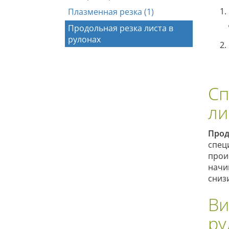
Плазменная резка (1)
Продольная резка листа в
рулонах
Сп
ли
Прод
спец
прои
начи
сниз
Ви
ру