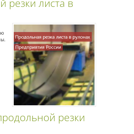
 резки листа в
ью
мы.
продольной резки