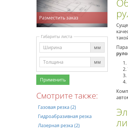
Об
ру
Разместить заказ
Суще
каче
Габариты листа
тако
Пара
мм
руло
мм
Комп
Смотрите также:
авто
Газовая резка (2)
Эл
Гидроабразивная резка
ли
Лазерная резка (2)