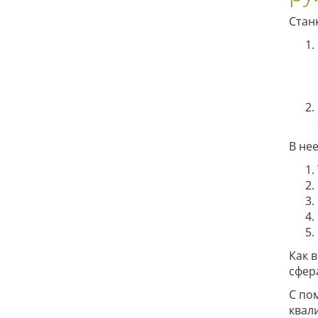
Стан
В нее
Как 
сфер
С по
квал