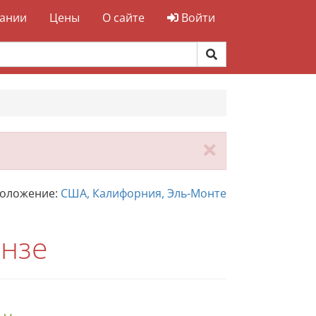
ании
Цены
О сайте
Войти
Закрыть
положение:
США, Калифорния, Эль-Монте
ензе