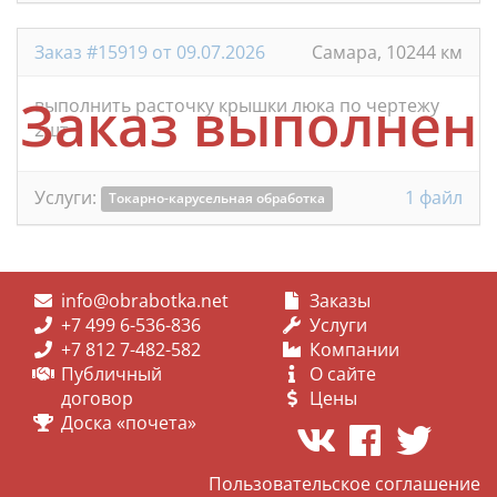
Заказ #15919 от 09.07.2026
Самара, 10244 км
Заказ выполнен
выполнить расточку крышки люка по чертежу
2шт
Услуги:
1 файл
Токарно-карусельная обработка
info@obrabotka.net
Заказы
+7 499 6-536-836
Услуги
+7 812 7-482-582
Компании
Публичный
О сайте
договор
Цены
Доска «почета»
Пользовательское соглашение