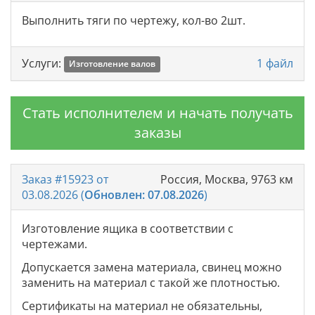
Выполнить тяги по чертежу, кол-во 2шт.
Категории
Услуги:
1 файл
Изготовление валов
Стать исполнителем и начать получать
Расстояние
заказы
км
Заказ #15923 от
Россия, Москва, 9763 км
Дата обновления
03.08.2026 (
Обновлен: 07.08.2026
)
-
Изготовление ящика в соответствии с
Дата создания
чертежами.
-
Допускается замена материала, свинец можно
заменить на материал с такой же плотностью.
Описание
Сертификаты на материал не обязательны,