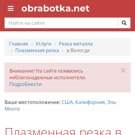
obrabotka.net
Toggle
navigation
Главная
Услуги
Резка металла
Плазменная резка
в Вологде
За
Внимание! На сайте появились
неблагонадежные исполнители.
Подробности
Ваше местоположение:
США, Калифорния, Эль-
Монте
Плазменная резка в