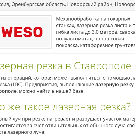
ссия, Оренбургская область, Новоорский район, Новоорс
Механообработка на токарных
станках, лазерная резка листа и 
гибка листа до 3,0 метров, сварк
полуавтоматах, порошковая
покраска. катафорезное грунтов
зерная резка в Ставрополе
 из операций, которая может выполняться с помощью л
резка (LBC). Предприятия, выполняющие
лазерную резку
рополе
, можно найти в нашей базе.
о же такое лазерная резка?
рный луч при резке нагревает и разрушает участок мате
достигается за счет отличительных от обычного луча све
ств лазерного луча.