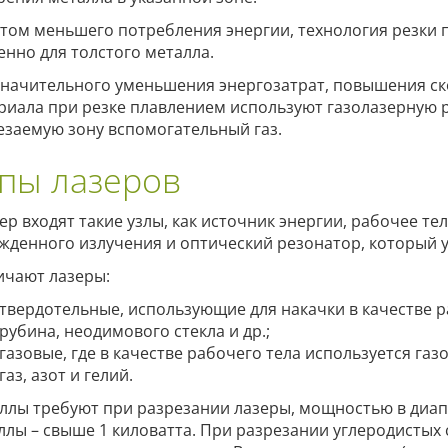
етом меньшего потребления энергии, технология резки 
енно для толстого металла.
значительного уменьшения энергозатрат, повышения ск
риала при резке плавлением используют газолазерную ре
езаемую зону вспомогательный газ.
пы лазеров
зер входят такие узлы, как источник энергии, рабочее т
жденного излучения и оптический резонатор, который у
ичают лазеры:
твердотельные, использующие для накачки в качестве р
рубина, неодимового стекла и др.;
газовые, где в качестве рабочего тела используется газ
газ, азот и гелий.
ллы требуют при разрезании лазеры, мощностью в диапаз
ллы – свыше 1 киловатта. При разрезании углеродистых