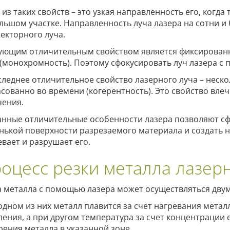
 из таких свойств – это узкая направленность его, когда
льшом участке. Направленность луча лазера на сотни 
екторного луча.
ующим отличительным свойством является фиксированн
 (монохромность). Поэтому сфокусировать луч лазера с
следнее отличительное свойство лазерного луча – неск
асованно во времени (когерентность). Это свойство вл
чения.
анные отличительные особенности лазера позволяют сф
нькой поверхности разрезаемого материала и создать н
евает и разрушает его.
оцесс резки металла лазер
а металла с помощью лазера может осуществляться дву
одном из них металл плавится за счет нагревания метал
ления, а при другом температура за счет концентрации
рения металла в указанной зоне.