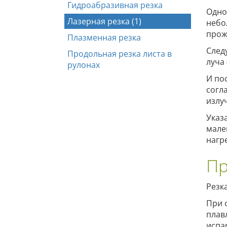
Гидроабразивная резка
Одно
Лазерная резка (1)
небо
прож
Плазменная резка
След
Продольная резка листа в
луча
рулонах
И по
согл
излу
Указ
мале
нагр
Пр
Резк
При 
плав
испа