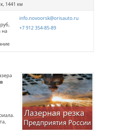
к, 1441 км
info.novoorsk@orisauto.ru
труб,
+7 912 354-85-89
а на
ание
азера
 в
риала.
та,