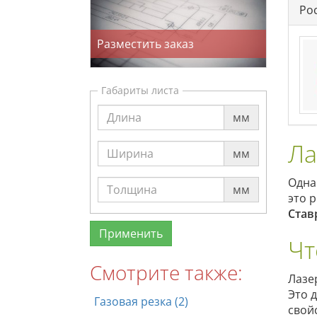
Ро
Разместить заказ
Габариты листа
мм
Ла
мм
Одна
мм
это 
Став
Чт
Смотрите также:
Лазе
Это 
Газовая резка (2)
свой