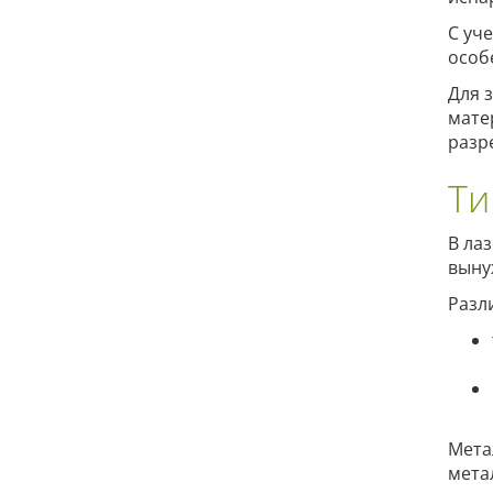
С уч
особ
Для 
мате
разр
Ти
В ла
выну
Разл
Мета
мета