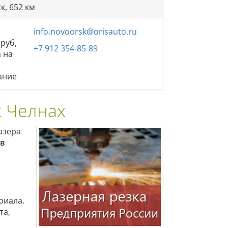
к, 652 км
info.novoorsk@orisauto.ru
труб,
+7 912 354-85-89
а на
ание
х Челнах
азера
 в
риала.
та,