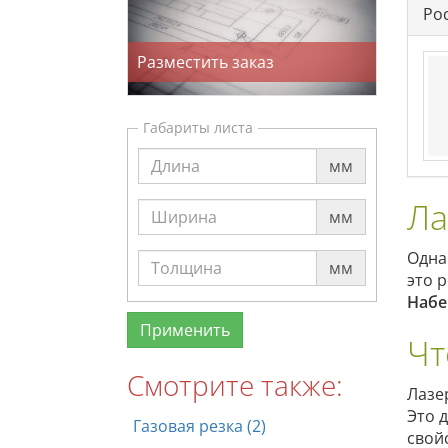
Ро
Разместить заказ
Габариты листа
мм
Ла
мм
Одна
мм
это 
Набе
Чт
Смотрите также:
Лазе
Это 
Газовая резка (2)
свой