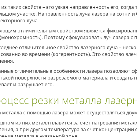
 из таких свойств – это узкая направленность его, когда
льшом участке. Направленность луча лазера на сотни 
екторного луча.
ующим отличительным свойством является фиксированн
 (монохромность). Поэтому сфокусировать луч лазера с
следнее отличительное свойство лазерного луча – неск
асованно во времени (когерентность). Это свойство вл
чения.
анные отличительные особенности лазера позволяют сф
нькой поверхности разрезаемого материала и создать н
евает и разрушает его.
оцесс резки металла лазер
а металла с помощью лазера может осуществляться дву
одном из них металл плавится за счет нагревания метал
ления, а при другом температура за счет концентрации
рения металла в указанной зоне.