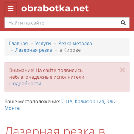
obrabotka.net
Toggle
navigation
Главная
Услуги
Резка металла
Лазерная резка
в Кирове
За
Внимание! На сайте появились
неблагонадежные исполнители.
Подробности
Ваше местоположение:
США, Калифорния, Эль-
Монте
Лазерная резка в