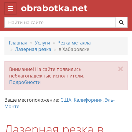
obrabotka.net
Toggle
navigation
Главная
Услуги
Резка металла
Лазерная резка
в Хабаровске
За
Внимание! На сайте появились
неблагонадежные исполнители.
Подробности
Ваше местоположение:
США, Калифорния, Эль-
Монте
Лазерная резка в