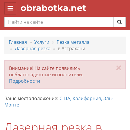
obrabotka.net
Toggle
navigation
Главная
Услуги
Резка металла
Лазерная резка
в Астрахани
За
Внимание! На сайте появились
неблагонадежные исполнители.
Подробности
Ваше местоположение:
США, Калифорния, Эль-
Монте
Лазерная резка в