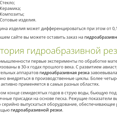
Стекло;
Керамика;
Композиты;
Сотовые изделия.
ина изделия может дифференцироваться при этом от 0,
ашем сайте вы можете оставить заказ на
гидроабразивн
тория гидроабразивной ре
омышленности первые эксперименты по обработке мат
изованы в 30-х годах прошлого века. С развитием авиас
тельных аппаратов
гидроабразивная резка
завоевывала
вно внедряться в производственные циклы. Более четыр
 активно применяется в самых разных областях.
мом конце семидесятых годов в струю воды, бьющую под
ичные присадки на основе песка. Режущие показатели вы
о серийно выпускаться оборудование, обеспечивающее 
ощью
гидроабразивной резки
.