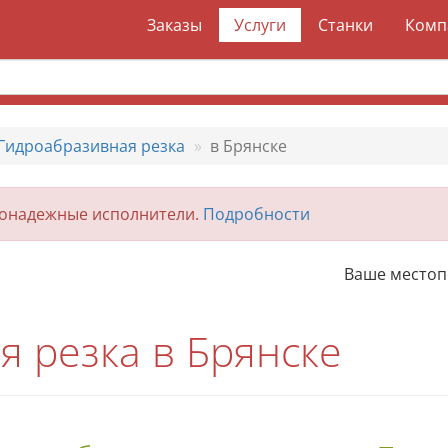
Заказы
Услуги
Станки
Комп
Гидроабразивная резка
в Брянске
гонадежные исполнители.
Подробности
Ваше место
 резка в Брянске