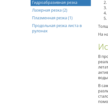
Гидроабразивная резка
Лазерная резка (2)
Плазменная резка (1)
Продольная резка листа в
Толщ
рулонах
На н
Ис
В пр
реал
лета
акти
воды
В са
разл
стал
пом