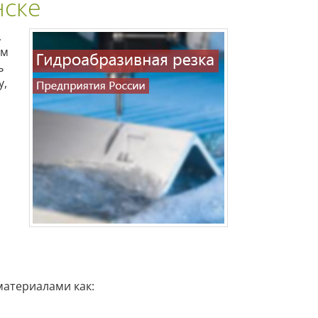
нске
,
ом
ь
у,
атериалами как: