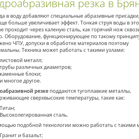
дроабразивная резка в Бря
да в воду добавляют специальные абразивные присадки
еще больше увеличивает эффект. Тонкая струя воды в эт
ае проходит через каленую сталь, как горячий нож сквоз
о. Оборудование, функционирующее по такому принцип
жено ЧПУ, допуски в обработке материалов поэтому
мальны. Техника может работать с такими узлами:
листовой металл;
трубы различных диаметров;
каменные блоки;
и многое другое.
оабразивной резке
поддаются тугоплавкие металлы,
рживающие сверхвысокие температуры, такие как:
Титан;
Высоколегированная сталь.
мощью подобной технологии можно работать с такими м
Гранит и базальт;