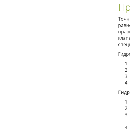
Пр
Точн
равн
прав
клап
спец
Гидр
Гидр