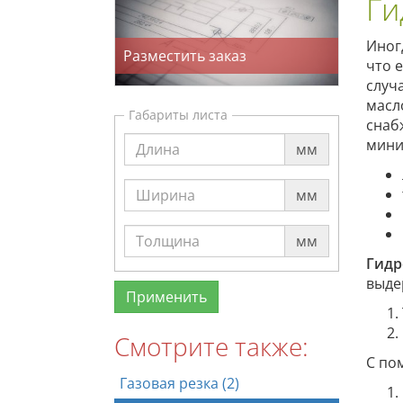
Ги
Иног
Разместить заказ
что 
случ
масл
Габариты листа
снаб
мини
мм
мм
мм
Гидр
выде
Смотрите также:
С по
Газовая резка (2)