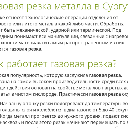
зовая резка металла в Сургу
зке относят технологические операции отделения от
ового или литого металла какой-либо части. Обработка
т быть механической, ударной или термической. Под
едним понимают все манипуляции, связанные с нагрев
рхности материала и самым распространенным из них
ется
газовая резка
.
к работает газовая резка?
кая популярность, которую заслужила
газовая резка
,
вана на самой высокой производительности среди всех 
цип действия основан на свойстве металлов нагретых д
рать» в чистом кислороде. Практически
газовая резка
ос
Начальную точку резки подогревают до температуры во
толщины слоя и колеблется в диапазоне от 5 до 40 секун
Когда металл прогреется до нужного уровня, подают ки
насквозь и после этого резак начинают перемещать по 