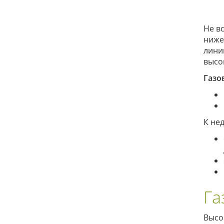
Не в
ниже
лини
высо
Газо
К не
Га
Высо