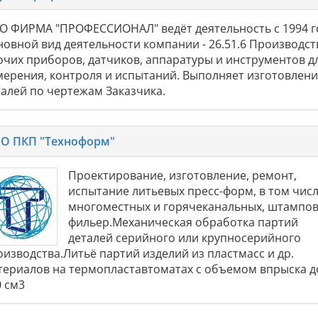
О ФИРМА "ПРОФЕССИОНАЛ" ведёт деятельность с 1994 г
новной вид деятельности компании - 26.51.6 Производст
очих приборов, датчиков, аппаратуры и инструментов д
мерения, контроля и испытаний. Выполняет изготовлен
талей по чертежам Заказчика.
О ПКП "Техноформ"
Проектирование, изготовление, ремонт,
испытание литьевых пресс-форм, в том чис
многоместных и горячеканальных, штампов
фильер.Механическая обработка партий
деталей серийного или крупносерийного
оизводства.Литьё партий изделий из пластмасс и др.
териалов на термопластавтоматах с объемом впрыска д
0 см3