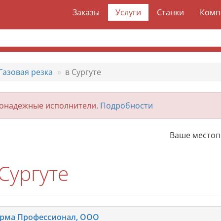
Заказы
Услуги
Станки
Комп
Газовая резка
в Сургуте
гонадежные исполнители.
Подробности
Ваше место
Сургуте
рма Профессионал, ООО