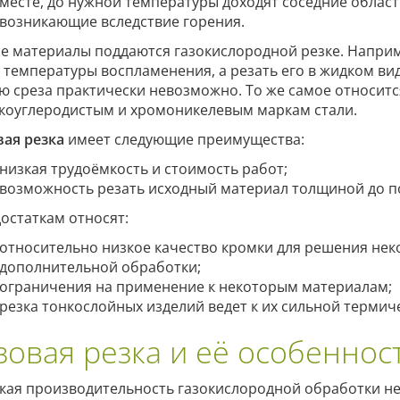
месте, до нужной температуры доходят соседние области
возникающие вследствие горения.
се материалы поддаются газокислородной резке. Напри
 температуры воспламенения, а резать его в жидком ви
ю среза практически невозможно. То же самое относит
коуглеродистым и хромоникелевым маркам стали.
вая резка
имеет следующие преимущества:
низкая трудоёмкость и стоимость работ;
возможность резать исходный материал толщиной до п
достаткам относят:
относительно низкое качество кромки для решения нек
дополнительной обработки;
ограничения на применение к некоторым материалам;
резка тонкослойных изделий ведет к их сильной терми
зовая резка и её особеннос
кая производительность газокислородной обработки не 