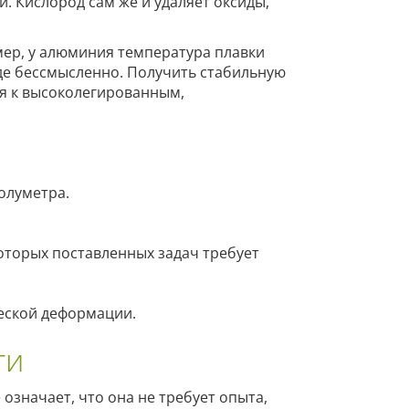
. Кислород сам же и удаляет оксиды,
мер, у алюминия температура плавки
де бессмысленно. Получить стабильную
ся к высоколегированным,
олуметра.
оторых поставленных задач требует
ческой деформации.
ти
означает, что она не требует опыта,