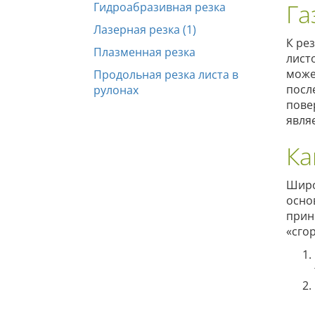
Га
Гидроабразивная резка
Лазерная резка (1)
К ре
Плазменная резка
лист
може
Продольная резка листа в
посл
рулонах
пове
явля
Ка
Широ
осно
прин
«сго