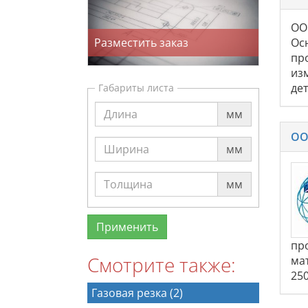
ОО
Разместить заказ
Ос
пр
из
де
Габариты листа
мм
ОО
мм
мм
пр
Смотрите также:
ма
25
Газовая резка (2)