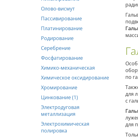
ради
Олово-висмут
Галь
Пассивирование
подв
Платинирование
Галь
масс
Родирование
Га
Серебрение
Фосфатирование
Особ
Химико-механическая
обор
по г
Химическое оксидирование
Такж
Хромирование
для 
Цинкование (1)
с га
Электродуговая
Галь
металлизация
луже
Электрохимическая
для 
полировка
Толь