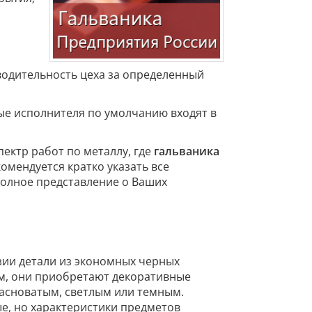
водительность цеха за определенный
ые исполнителя по умолчанию входят в
ектр работ по металлу, где
гальваника
омендуется кратко указать все
олное представление о Ваших
ии детали из экономных черных
м, они приобретают декоративные
расноватым, светлым или темным.
е, но характеристики предметов