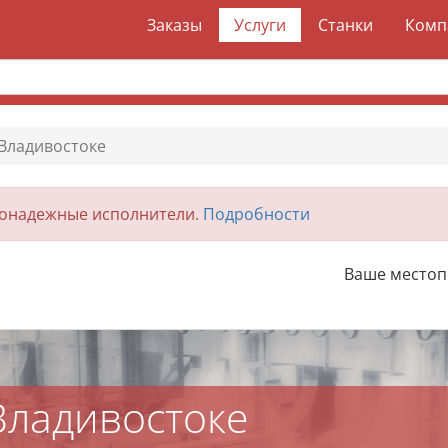
Заказы
Услуги
Станки
Комп
 Владивостоке
гонадежные исполнители.
Подробности
Ваше место
Владивостоке