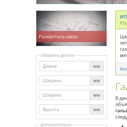
ИП
Рос
Разместить заказ
Ци
ле
га
ме
Габариты детали
мм
Ан
мм
Га
мм
В да
объя
мм
галь
след
Дополнительно