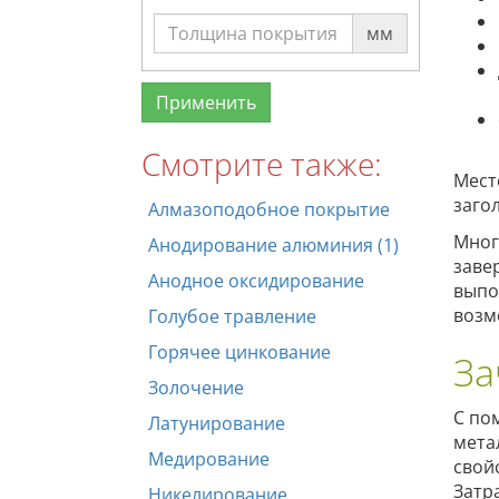
мм
Смотрите также:
Мест
заго
Алмазоподобное покрытие
Мног
Анодирование алюминия (1)
заве
Анодное оксидирование
выпо
возм
Голубое травление
Горячее цинкование
За
Золочение
С по
Латунирование
мета
Медирование
свой
Затр
Никелирование