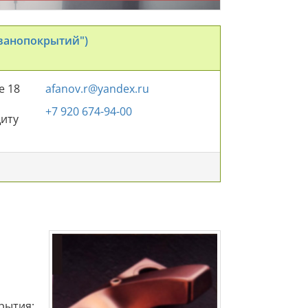
ванопокрытий")
е 18
afanov.r@yandex.ru
+7 920 674-94-00
щиту
рытия;