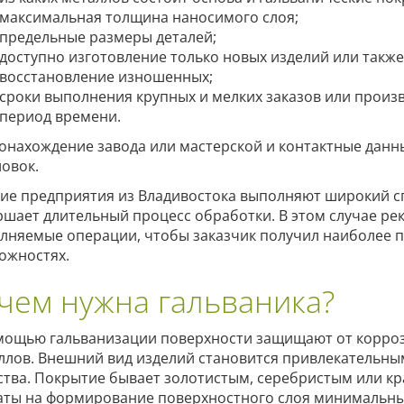
максимальная толщина наносимого слоя;
предельные размеры деталей;
доступно изготовление только новых изделий или также
восстановление изношенных;
сроки выполнения крупных и мелких заказов или произ
период времени.
онахождение завода или мастерской и контактные данн
ловок.
ие предприятия из Владивостока выполняют широкий сп
ршает длительный процесс обработки. В этом случае рек
лняемые операции, чтобы заказчик получил наиболее п
ожностях.
чем нужна гальваника?
мощью гальванизации поверхности защищают от корроз
ллов. Внешний вид изделий становится привлекательны
ства. Покрытие бывает золотистым, серебристым или к
аты на формирование поверхностного слоя минимальны