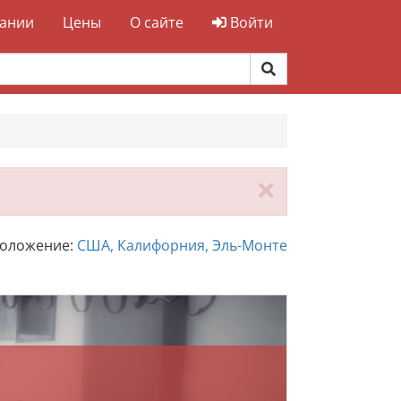
ании
Цены
О сайте
Войти
Закрыть
положение:
США, Калифорния, Эль-Монте