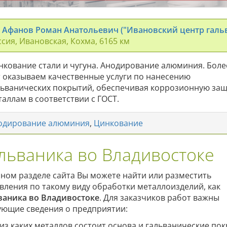
 Афанов Роман Анатольевич ("Ивановский центр галь
сия, Ивановская, Кохма, 6165 км
нкование стали и чугуна. Анодирование алюминия. Боле
т оказываем качественные услуги по нанесению
льванических покрытий, обеспечивая коррозионную за
таллам в соответствии с ГОСТ.
одирование алюминия
,
Цинкование
льваника во Владивостоке
нном разделе сайта Вы можете найти или разместить
вления по такому виду обработки металлоизделий, как
ваника во Владивостоке
. Для заказчиков работ важны
ующие сведения о предприятии:
из каких металлов состоит основа и гальванические пок