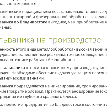
кально изменяются.
ваническим наращиванием восстанавливают стальные де
ергают токарной и фрезеровальной обработке, закалив
ваника во Владивостоке
выгоднее, чем приобретение 
ивных.
льваника на производстве
енность этого вида металлообработки - высокая технич
удование, качественные реактивы, точное соблюдение 
альванотехнике работают безошибочно.
е
гальваника
относится к токсичному производству, мн
людей. Необходимо обеспечить должную защиту персона
льваническими ваннами.
ваника
подразделяется на никелирование, хромировани
ние (покрытие оловом). Практикуется анодирование (о
придания им глубокого красивого блеска.
ко немногие предприятия во Владивостоке в состоянии