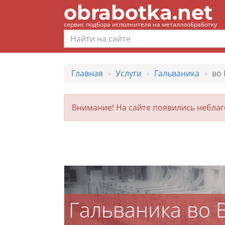
obrabotka.net
сервис подбора исполнителя на металлообработку
Главная
Услуги
Гальваника
во
Внимание! На сайте появились небла
Гальваника во 