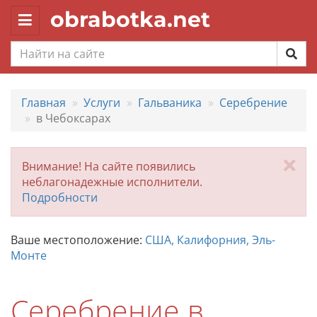
obrabotka.net
Toggle
navigation
Главная
Услуги
Гальваника
Серебрение
в Чебоксарах
За
Внимание! На сайте появились
неблагонадежные исполнители.
Подробности
Ваше местоположение:
США, Калифорния, Эль-
Монте
Серебрение в