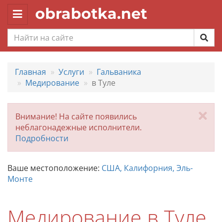
obrabotka.net
Toggle
navigation
Главная
Услуги
Гальваника
Медирование
в Туле
За
Внимание! На сайте появились
неблагонадежные исполнители.
Подробности
Ваше местоположение:
США, Калифорния, Эль-
Монте
Медирование в Туле