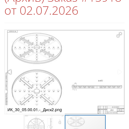
от 02.07.2026
ИК_30_05.00.01.-_Диск1.png
ИК_