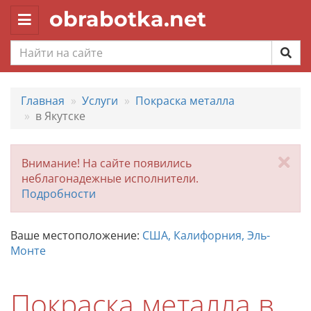
obrabotka.net
Toggle
navigation
Главная
Услуги
Покраска металла
в Якутске
За
Внимание! На сайте появились
неблагонадежные исполнители.
Подробности
Ваше местоположение:
США, Калифорния, Эль-
Монте
Покраска металла в