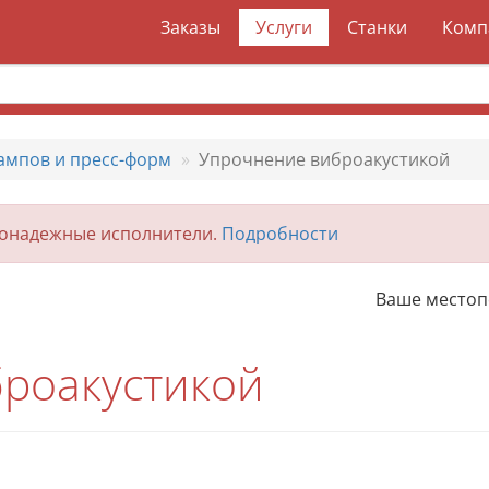
Заказы
Услуги
Станки
Комп
ампов и пресс-форм
Упрочнение виброакустикой
гонадежные исполнители.
Подробности
Ваше место
роакустикой