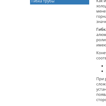
Как 
Гибка трубы
холо
мене
горн
знач
Гибк
алюм
роли
имею
Коне
соот
При 
слож
уста
появ
стор