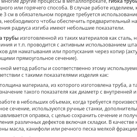
и многие другие процессы в металлопрокате,
гибка труб
дного или горячего способа. В случае работе изделием, 
е 3 см в обязательном порядке требуется использовани
а, необходимого чтобы обеспечить предварительный на
ения радиуса изгиба имеют небольшие показатели.
а трубы
изготовленной из таких материалов как сталь, 
иния и т.п. проводится с активным использованием шт
ков для наматывания или пропускания через копир (акту
щими прямоугольное сечение).
чной метод работы и соответственно этому используем
ветствии с такими показателями изделия как:
толщина материала, из которого изготовлена труба, а т
значение такого показателя как диаметр с внутренней 
работе в небольших объемах, когда требуется произвес
ное сечение, используются ручные станки, дополнитель
навливается оправка, с целью сохранить сечение и полу
ления различных дефектов включая складки. В качестве
оны масла, канифоли или речного песка мелкой фракции