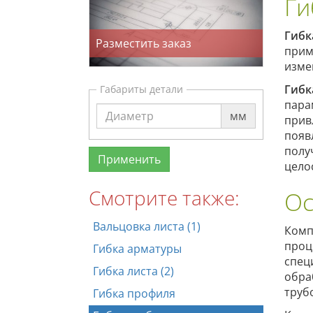
Ги
Гибк
Разместить заказ
прим
изме
Гибк
Габариты детали
пара
мм
прив
появ
полу
цело
Смотрите также:
Ос
Вальцовка листа (1)
Комп
проц
Гибка арматуры
спец
Гибка листа (2)
обра
труб
Гибка профиля