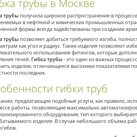
бка трубы в Москве
а трубы
получила широкое распространение в процессе
еняемых в нефтяной и химических промышленных отрас
ненной формы всегда задействованы при создании архи
а трубы
позволяет добиться требуемого изгиба, полно
метрам как угол и радиус. Также изделия позволяют избе
лекательного использования фитингов, которые допол
ления течей.
Гибка трубы
- это один из важных процес
чить изделие, отличающееся высокими показателями п
стности последних.
обенности гибки труб
ании, предлагающие подобные услуги, как правило, ис
ессе работы, позволяющие максимально автоматизиров
иализированного оборудования, тип которого выбирает
батываемого изделия. В случае небольшого объема раб
огибов.