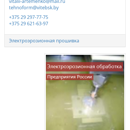
vitalii-artemenko@mail.ru
tehnoform@vitebsk.by
+375 29 297-77-75
+375 29 621-63-97
Электроэрозионная прошивка