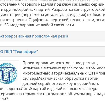
готовления готового изделия под ключ как мелко серийн
к и крупносерийных партий. Разработка конструкторско
ументации (чертежи на детали, узлы, изделия) в област
шиностроения. Оцифровка чертежей, планов, схем, эски
т.п. 3D моделирование любой сложности.
ектроэрозионная проволочная резка
О ПКП "Техноформ"
Проектирование, изготовление, ремонт,
испытание литьевых пресс-форм, в том чис
многоместных и горячеканальных, штампов
фильер.Механическая обработка партий
деталей серийного или крупносерийного
оизводства.Литьё партий изделий из пластмасс и др.
териалов на термопластавтоматах с объемом впрыска д
0 см3