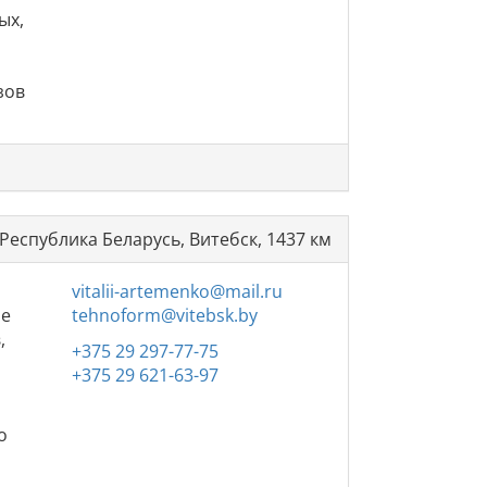
ых,
й
и
зов
Республика Беларусь, Витебск, 1437 км
vitalii-artemenko@mail.ru
ле
tehnoform@vitebsk.by
,
+375 29 297-77-75
+375 29 621-63-97
о