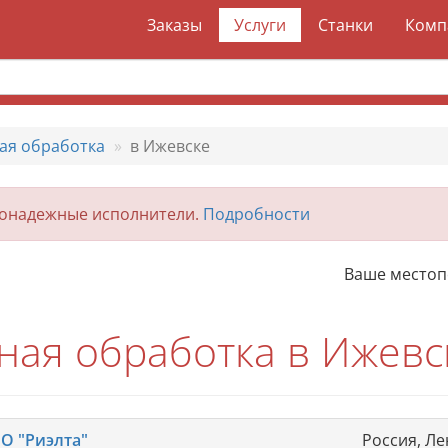
Заказы
Услуги
Станки
Комп
ая обработка
в Ижевске
гонадежные исполнители.
Подробности
Ваше место
ная обработка в Ижевс
О "Риэлта"
Россия, Ле