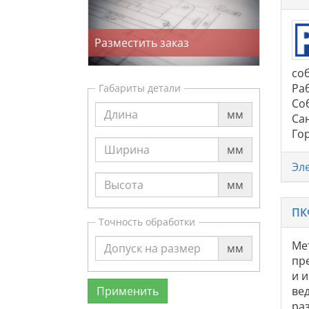
Разместить заказ
со
Ра
Габариты детали
Со
мм
Сан
Гор
мм
Эл
мм
ПК
Точность обработки
Ме
мм
пр
и 
ве
ра