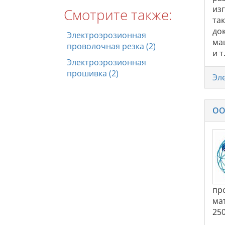
из
Смотрите также:
та
док
Электроэрозионная
ма
проволочная резка (2)
и 
Электроэрозионная
прошивка (2)
Эл
ОО
пр
ма
25