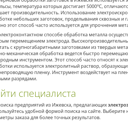
черновой обработки заготовок в Ижевске используется
о
льсы, температура которых достигает 5000
С, отличают
шает производительность. Использование электроискр
ботке небольших заготовок, проделывания сквозных и г
но этот способ часто используется для упрочнения мет
электроконтактном способе обработка металла осущест
рым перемещением электрода. Высокопроизводительны
тать с крупногабаритными заготовками из твердых мета
но-механическая обработка ведется быстро перемеща
тродным инструментом. Этот способ часто относят к эле
ботки используется электролитный раствор, образующи
непроводящую пленку. Инструмент воздействует на пле
выми разрядами.
йти специалиста
поиска предприятий из Ижевска, предлагающих
электро
ользуйтесь удобной формой поиска на сайте. Выберите
метры заказа для более точных результатов.