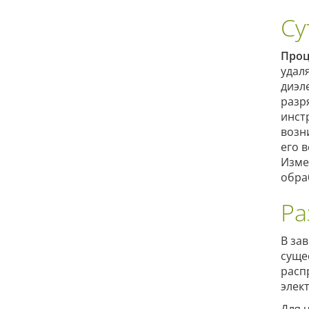
Су
Проц
удал
диэл
разр
инст
возн
его 
Изме
обра
Ра
В за
суще
расп
элек