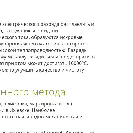
 электрического разряда расплавлять и
ов, находящихся в жидкой
ческого тока, образуются искровые
токопроводящего материала, второго –
высокой теплопроводностью. Разряды
му металлу охладиться и предотвратить
о
ия при этом может достигать 10000
С.
ожно улучшить качество и чистоту
онного метода
 шлифовка, маркировка и т.д.)
ки в Ижевске. Наиболее
онтактная, анодно-механическая и