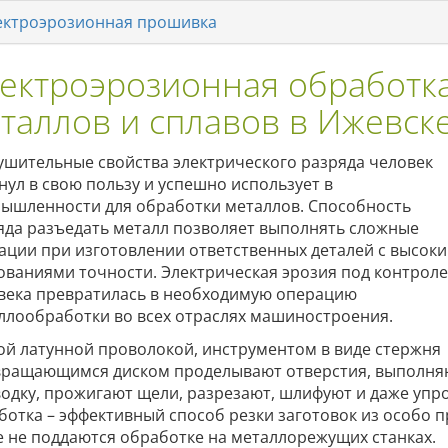
ектроэрозионная прошивка
ектроэрозионная обработк
таллов и сплавов в Ижевск
ушительные свойства электрического разряда человек
нул в свою пользу и успешно использует в
ышленности для обработки металлов. Способность
яда разъедать металл позволяет выполнять сложные
ации при изготовлении ответственных деталей с высок
ованиями точности. Электрическая эрозия под контрол
века превратилась в необходимую операцию
ллообработки во всех отраслях машиностроения.
ой латунной проволокой, инструментом в виде стержня
вращающимся диском проделывают отверстия, выполня
водку, прожигают щели, разрезают, шлифуют и даже уп
ботка – эффективный способ резки заготовок из особо 
е не поддаются обработке на металлорежущих станках.