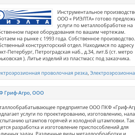
Инструментальное производств
ООО « РИЭЛТА» готово предлож
услуги по металлообработке на
бственном парке оборудования по вашим чертежам.
ботаем на рынке с 1993 года. Собственное производство
бственный конструкторский отдел. Находимся по адресу 
кт-Петербург, Петроградская наб., д.34, лит.Б (ст. метро
ьковская ). Литье изделий из пластмасс под заказчика.
ектроэрозионная проволочная резка
,
Электроэрозионна
Ф Гриф-Агро, ООО
таллообрабатывающее предприятие ООО ПКФ «Гриф-Аг
едлагает услуги по проектированию, изготовлению, нал
испытанию штампов горячей и холодной штамповки. Так
дется разработка и изготовление приспособлений для
зличных задач. Различные виды металлообработки и