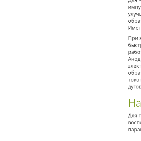
Для 
импу
улуч
обра
Имен
При 
быст
рабо
Анод
элек
обра
токо
дуго
На
Для 
восп
пара