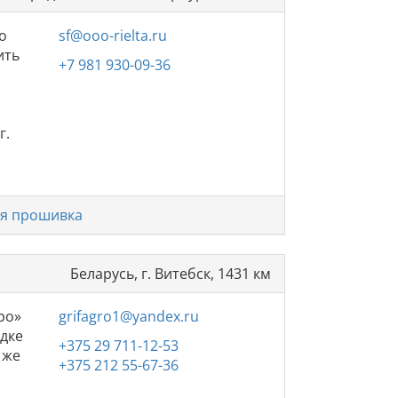
о
sf@ooo-rielta.ru
ить
+7 981 930-09-36
.
г.
я прошивка
Беларусь, г. Витебск, 1431 км
ро»
grifagro1@yandex.ru
адке
+375 29 711-12-53
 же
+375 212 55-67-36