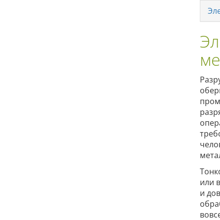
Эл
Эл
ме
Разр
обер
пром
разр
опер
треб
чело
мета
Тонк
или 
и до
обра
вовс