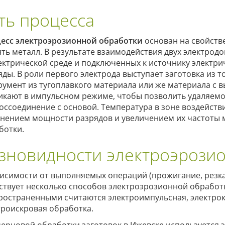
ть процесса
есс электроэрозионной обработки
основан на свойстве
ять металл. В результате взаимодействия двух электрод
ектрической среде и подключенных к источнику электри
яды. В роли первого электрода выступает заготовка из 
румент из тугоплавкого материала или же материала с 
икают в импульсном режиме, чтобы позволить удаляемо
воссоединение с основой. Температура в зоне воздейств
нением мощности разрядов и увеличением их частоты м
ботки.
зновидности электроэрози
висимости от выполняемых операций (прожигание, резка,
ствует несколько способов электроэрозионной обработ
ространенными считаются электроимпульсная, электрок
троискровая обработка.