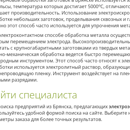
черновой обработки заготовок в Брянске используется 
о
льсы, температура которых достигает 5000
С, отличают
шает производительность. Использование электроискр
ботке небольших заготовок, проделывания сквозных и г
но этот способ часто используется для упрочнения мет
электроконтактном способе обработка металла осущест
рым перемещением электрода. Высокопроизводительны
тать с крупногабаритными заготовками из твердых мета
но-механическая обработка ведется быстро перемеща
тродным инструментом. Этот способ часто относят к эле
ботки используется электролитный раствор, образующи
непроводящую пленку. Инструмент воздействует на пле
выми разрядами.
йти специалиста
поиска предприятий из Брянска, предлагающих
электро
ользуйтесь удобной формой поиска на сайте. Выберите
метры заказа для более точных результатов.