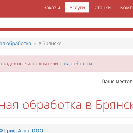
Заказы
Услуги
Станки
Комп
ая обработка
в Брянске
гонадежные исполнители.
Подробности
Ваше место
ная обработка в Брянс
Ф Гриф-Агро, ООО