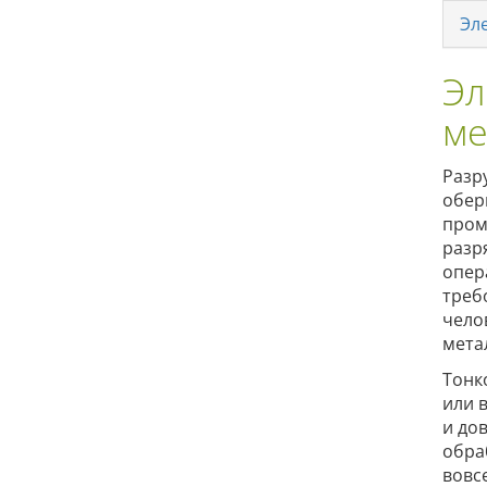
Эл
Эл
ме
Разр
обер
пром
разр
опер
треб
чело
мета
Тонк
или 
и до
обра
вовс