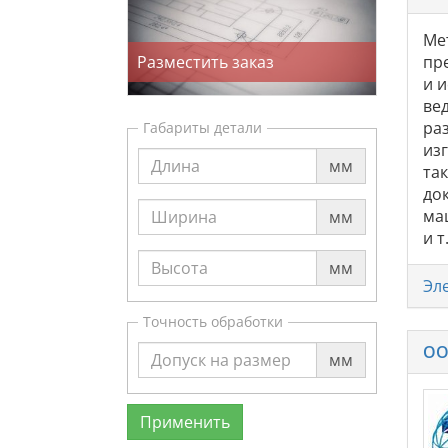
Ме
Разместить заказ
пр
и 
ве
ра
Габариты детали
из
мм
та
док
ма
мм
и 
мм
Эл
Точность обработки
ОО
мм