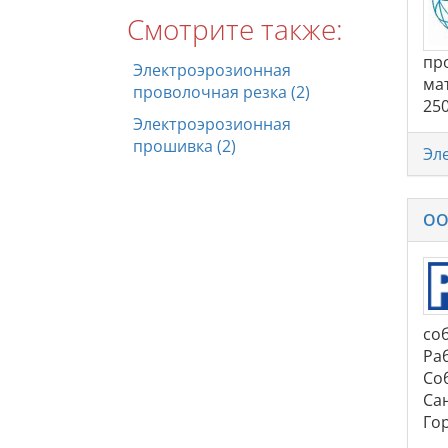
Смотрите также:
пр
Электроэрозионная
ма
проволочная резка (2)
25
Электроэрозионная
прошивка (2)
Эл
ОО
со
Ра
Со
Сан
Гор