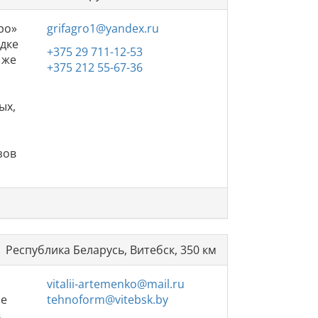
ро»
grifagro1@yandex.ru
адке
+375 29 711-12-53
 же
+375 212 55-67-36
ых,
й
и
зов
Республика Беларусь, Витебск, 350 км
vitalii-artemenko@mail.ru
ле
tehnoform@vitebsk.by
,