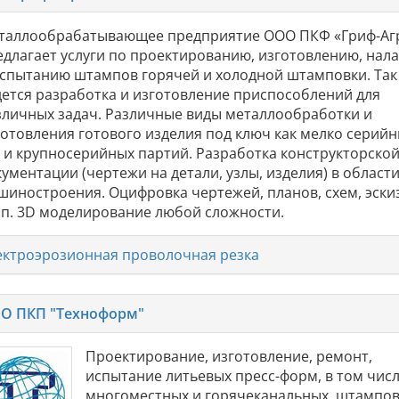
таллообрабатывающее предприятие ООО ПКФ «Гриф-Аг
едлагает услуги по проектированию, изготовлению, нал
испытанию штампов горячей и холодной штамповки. Так
дется разработка и изготовление приспособлений для
зличных задач. Различные виды металлообработки и
готовления готового изделия под ключ как мелко серийн
к и крупносерийных партий. Разработка конструкторско
ументации (чертежи на детали, узлы, изделия) в област
шиностроения. Оцифровка чертежей, планов, схем, эски
т.п. 3D моделирование любой сложности.
ектроэрозионная проволочная резка
О ПКП "Техноформ"
Проектирование, изготовление, ремонт,
испытание литьевых пресс-форм, в том чис
многоместных и горячеканальных, штампов