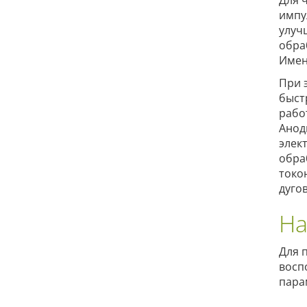
Для 
импу
улуч
обра
Имен
При 
быст
рабо
Анод
элек
обра
токо
дуго
На
Для 
восп
пара