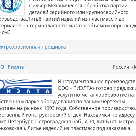
фильер.Механическая обработка партий
деталей серийного или крупносерийного
оизводства.Литьё партий изделий из пластмасс и др.
териалов на термопластавтоматах с объемом впрыска д
0 см3
ектроэрозионная прошивка
О "Риэлта"
Россия, Л
Инструментальное производств
ООО « РИЭЛТА» готово предлож
услуги по металлообработке на
бственном парке оборудования по вашим чертежам.
ботаем на рынке с 1993 года. Собственное производство
бственный конструкторский отдел. Находимся по адресу 
кт-Петербург, Петроградская наб., д.34, лит.Б (ст. метро
ьковская ). Литье изделий из пластмасс под заказчика.