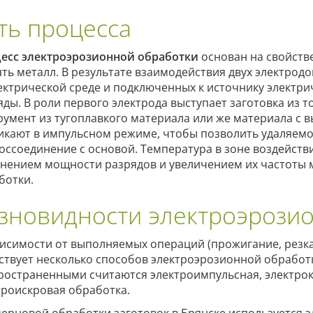
ть процесса
есс электроэрозионной обработки
основан на свойстве
ять металл. В результате взаимодействия двух электрод
ектрической среде и подключенных к источнику электри
яды. В роли первого электрода выступает заготовка из 
румент из тугоплавкого материала или же материала с 
икают в импульсном режиме, чтобы позволить удаляемо
воссоединение с основой. Температура в зоне воздейств
нением мощности разрядов и увеличением их частоты м
ботки.
зновидности электроэрози
висимости от выполняемых операций (прожигание, резка,
ствует несколько способов электроэрозионной обработк
ространенными считаются электроимпульсная, электрок
троискровая обработка.