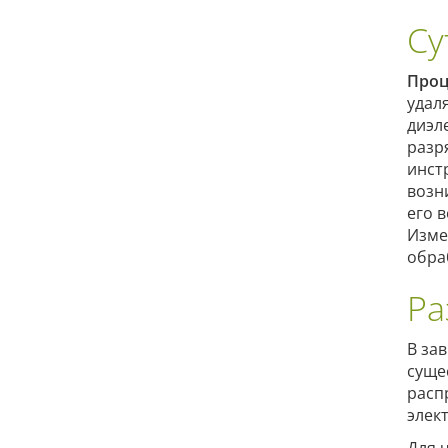
Су
Проц
удал
диэл
разр
инст
возн
его 
Изме
обра
Ра
В за
суще
расп
элек