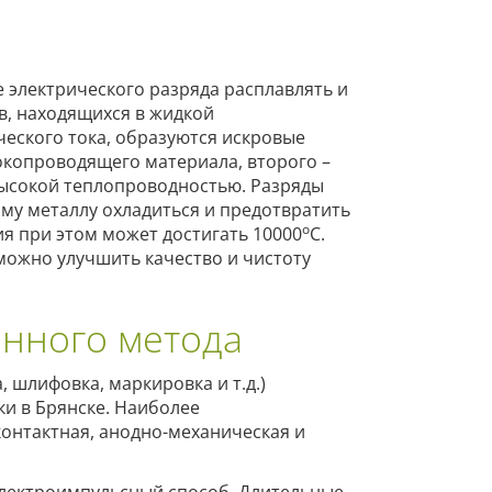
 электрического разряда расплавлять и
ов, находящихся в жидкой
ческого тока, образуются искровые
токопроводящего материала, второго –
высокой теплопроводностью. Разряды
му металлу охладиться и предотвратить
о
ия при этом может достигать 10000
С.
ожно улучшить качество и чистоту
онного метода
 шлифовка, маркировка и т.д.)
и в Брянске. Наиболее
онтактная, анодно-механическая и