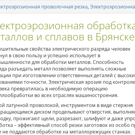
ектроэрозионная проволочная резка
,
Электроэрозионна
ектроэрозионная обработк
таллов и сплавов в Брянске
ушительные свойства электрического разряда человек
нул в свою пользу и успешно использует в
ышленности для обработки металлов. Способность
яда разъедать металл позволяет выполнять сложные
ации при изготовлении ответственных деталей с высок
ованиями точности. Электрическая эрозия под контрол
века превратилась в необходимую операцию
ллообработки во всех отраслях машиностроения.
ой латунной проволокой, инструментом в виде стержня
вращающимся диском проделывают отверстия, выполня
водку, прожигают щели, разрезают, шлифуют и даже уп
ботка – эффективный способ резки заготовок из особо 
е не поддаются обработке на металлорежущих станках.