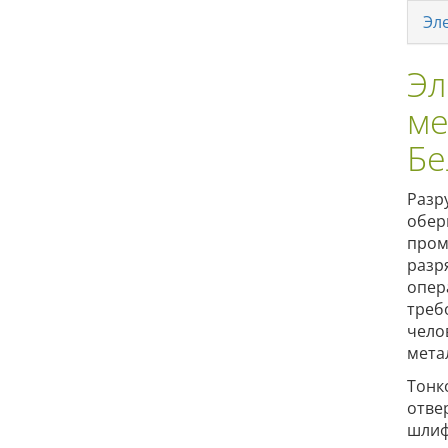
Эл
Эл
ме
Бе
Разр
обер
пром
разр
опер
треб
чело
мета
Тонк
отве
шлиф