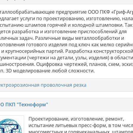
таллообрабатывающее предприятие ООО ПКФ «Гриф-Аг
едлагает услуги по проектированию, изготовлению, нал
испытанию штампов горячей и холодной штамповки. Так
дется разработка и изготовление приспособлений для
зличных задач. Различные виды металлообработки и
готовления готового изделия под ключ как мелко серийн
к и крупносерийных партий. Разработка конструкторско
ументации (чертежи на детали, узлы, изделия) в област
шиностроения. Оцифровка чертежей, планов, схем, эски
т.п. 3D моделирование любой сложности.
ектроэрозионная проволочная резка
О ПКП "Техноформ"
Проектирование, изготовление, ремонт,
испытание литьевых пресс-форм, в том чис
многоместных и горячеканальных, штампов