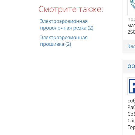
Смотрите также:
пр
Электроэрозионная
ма
проволочная резка (2)
25
Электроэрозионная
прошивка (2)
Эл
ОО
со
Ра
Со
Сан
Гор