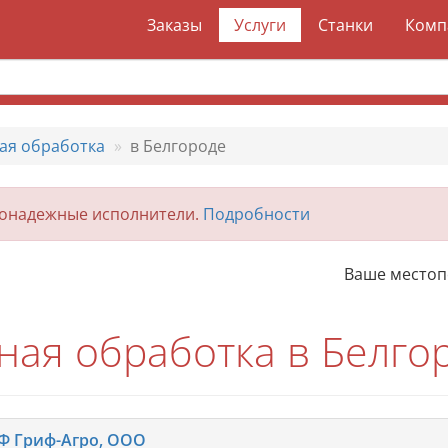
Заказы
Услуги
Станки
Комп
ая обработка
в Белгороде
гонадежные исполнители.
Подробности
Ваше место
ная обработка в Белго
Ф Гриф-Агро, ООО