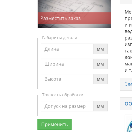
Ме
Разместить заказ
пр
и 
ве
ра
Габариты детали
из
мм
та
док
ма
мм
и 
мм
Эл
Точность обработки
ОО
мм