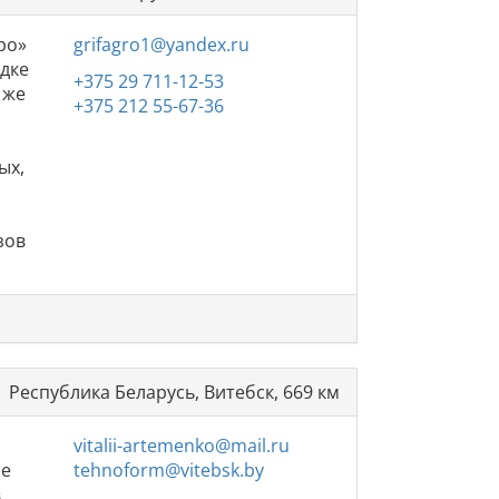
ро»
grifagro1@yandex.ru
адке
+375 29 711-12-53
 же
+375 212 55-67-36
ых,
й
и
зов
Республика Беларусь, Витебск, 669 км
vitalii-artemenko@mail.ru
ле
tehnoform@vitebsk.by
,