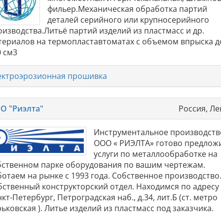
фильер.Механическая обработка партий
деталей серийного или крупносерийного
оизводства.Литьё партий изделий из пластмасс и др.
териалов на термопластавтоматах с объемом впрыска д
0 см3
ектроэрозионная прошивка
О "Риэлта"
Россия, Ле
Инструментальное производств
ООО « РИЭЛТА» готово предлож
услуги по металлообработке на
бственном парке оборудования по вашим чертежам.
ботаем на рынке с 1993 года. Собственное производство
бственный конструкторский отдел. Находимся по адресу 
кт-Петербург, Петроградская наб., д.34, лит.Б (ст. метро
ьковская ). Литье изделий из пластмасс под заказчика.