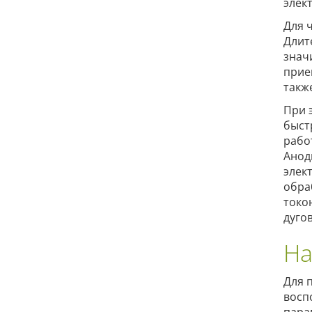
элек
Для 
Длит
знач
прие
такж
При 
быст
рабо
Анод
элек
обра
токо
дуго
На
Для 
восп