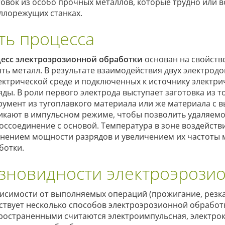
товок из особо прочных металлов, которые трудно или в
ллорежущих станках.
ть процесса
есс электроэрозионной обработки
основан на свойстве
ять металл. В результате взаимодействия двух электрод
ектрической среде и подключенных к источнику электри
яды. В роли первого электрода выступает заготовка из 
румент из тугоплавкого материала или же материала с 
икают в импульсном режиме, чтобы позволить удаляемо
воссоединение с основой. Температура в зоне воздейств
нением мощности разрядов и увеличением их частоты м
ботки.
зновидности электроэрози
висимости от выполняемых операций (прожигание, резка,
ствует несколько способов электроэрозионной обработ
ространенными считаются электроимпульсная, электрок