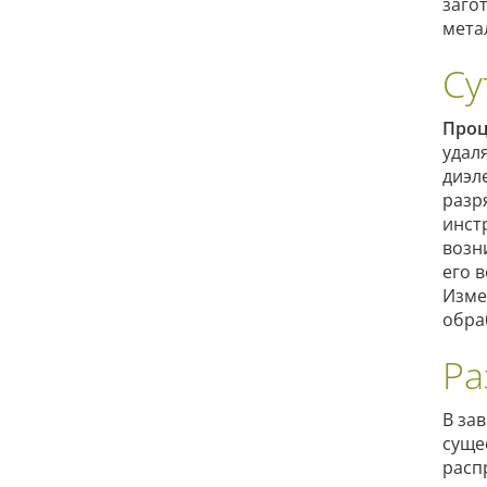
заго
мета
Су
Проц
удал
диэл
разр
инст
возн
его 
Изме
обра
Ра
В за
суще
расп