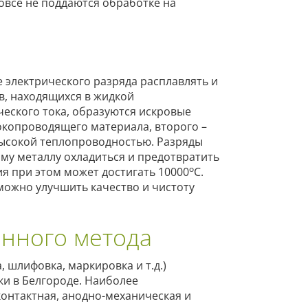
овсе не поддаются обработке на
 электрического разряда расплавлять и
ов, находящихся в жидкой
ческого тока, образуются искровые
токопроводящего материала, второго –
высокой теплопроводностью. Разряды
му металлу охладиться и предотвратить
о
ия при этом может достигать 10000
С.
ожно улучшить качество и чистоту
онного метода
 шлифовка, маркировка и т.д.)
ки в Белгороде. Наиболее
онтактная, анодно-механическая и