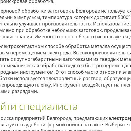
троискровая обработка.
черновой обработки заготовок в Белгороде используетс
о
ельные импульсы, температура которых достигает 5000
ительно улучшает производительность. Использование 
млемо при обработке небольших заготовок, проделывани
е шлифования. Именно этот способ часто используется 
электроконтактном способе обработка металла осущест
рым перемещением электрода. Высокопроизводительны
тать с крупногабаритными заготовками из твердых мета
но-механическая обработка ведется быстро перемеща
тродным инструментом. Этот способ часто относят к эле
ботки используется электролитный раствор, образующи
непроводящую пленку. Инструмент воздействует на пле
выми разрядами.
йти специалиста
поиска предприятий Белгорода, предлагающих
электроэ
ользуйтесь удобной формой поиска на сайте. Выберите