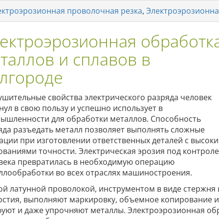
ектроэрозионная проволочная резка
,
Электроэрозионна
ектроэрозионная обработк
таллов и сплавов в
лгороде
ушительные свойства электрического разряда человек
нул в свою пользу и успешно использует в
ышленности для обработки металлов. Способность
яда разъедать металл позволяет выполнять сложные
ации при изготовлении ответственных деталей с высок
ованиями точности. Электрическая эрозия под контрол
века превратилась в необходимую операцию
ллообработки во всех отраслях машиностроения.
ой латунной проволокой, инструментом в виде стержн
рстия, выполняют маркировку, объемное копирование и
уют и даже упрочняют металлы. Электроэрозионная обр