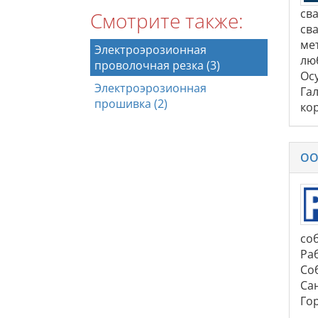
св
Смотрите также:
св
ме
Электроэрозионная
лю
проволочная резка (3)
Ос
Электроэрозионная
Га
прошивка (2)
ко
ОО
со
Ра
Со
Сан
Гор