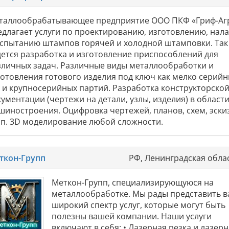
таллообрабатывающее предприятие ООО ПКФ «Гриф-Аг
едлагает услуги по проектированию, изготовлению, нал
испытанию штампов горячей и холодной штамповки. Так
дется разработка и изготовление приспособлений для
зличных задач. Различные виды металлообработки и
готовления готового изделия под ключ как мелко серийн
к и крупносерийных партий. Разработка конструкторско
ументации (чертежи на детали, узлы, изделия) в област
шиностроения. Оцифровка чертежей, планов, схем, эски
т.п. 3D моделирование любой сложности.
ткон-Групп
РФ, Ленинградская облас
Меткон-Групп, специализирующуюся на
металлообработке. Мы рады представить 
широкий спектр услуг, которые могут быть
полезны вашей компании. Наши услуги
включают в себя: • Лазерная резка и лазер