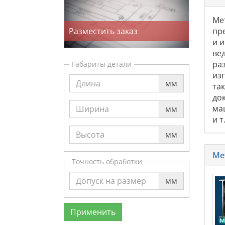
Ме
Разместить заказ
пр
и 
ве
ра
Габариты детали
из
мм
та
док
ма
мм
и 
мм
Ме
Точность обработки
мм