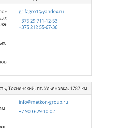
ро»
grifagro1@yandex.ru
адке
+375 29 711-12-53
 же
+375 212 55-67-36
ых,
й
и
зов
ть, Тосненский, пг. Ульяновка, 1787 км
info@metkon-group.ru
вам
+7 900 629-10-02
ная