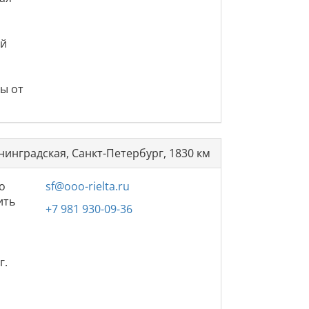
ий
ы от
нинградская, Санкт-Петербург, 1830 км
о
sf@ooo-rielta.ru
ить
+7 981 930-09-36
.
г.