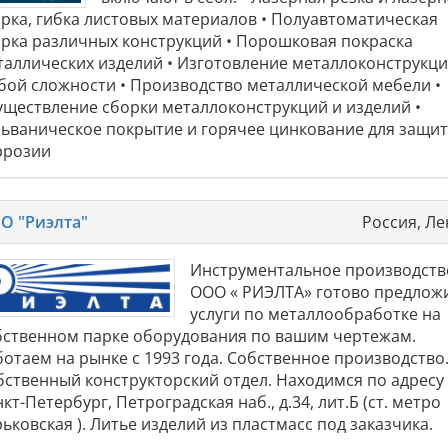
арка, гибка листовых материалов • Полуавтоматическая
арка различных конструкций • Порошковая покраска
таллических изделий • Изготовление металлоконструкц
бой сложности • Производство металлической мебели •
уществление сборки металлоконструкций и изделий •
льваническое покрытие и горячее цинкование для защит
ррозии
О "Риэлта"
Россия, Ле
Инструментальное производств
ООО « РИЭЛТА» готово предлож
услуги по металлообработке на
бственном парке оборудования по вашим чертежам.
ботаем на рынке с 1993 года. Собственное производство
бственный конструкторский отдел. Находимся по адресу 
кт-Петербург, Петроградская наб., д.34, лит.Б (ст. метро
ьковская ). Литье изделий из пластмасс под заказчика.