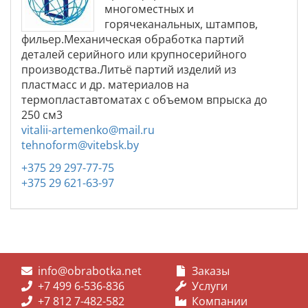
многоместных и
горячеканальных, штампов,
фильер.Механическая обработка партий
деталей серийного или крупносерийного
производства.Литьё партий изделий из
пластмасс и др. материалов на
термопластавтоматах с объемом впрыска до
250 см3
vitalii-artemenko@mail.ru
tehnoform@vitebsk.by
+375 29 297-77-75
+375 29 621-63-97
info@obrabotka.net
Заказы
+7 499 6-536-836
Услуги
+7 812 7-482-582
Компании