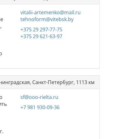
vitalii-artemenko@mail.ru
ле
tehnoform@vitebsk.by
,
+375 29 297-77-75
+375 29 621-63-97
о
нинградская, Санкт-Петербург, 1113 км
о
sf@ooo-rielta.ru
ить
+7 981 930-09-36
.
г.