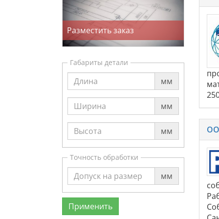
Разместить заказ
Габариты детали
пр
мм
ма
25
мм
ОО
мм
Точность обработки
мм
со
Ра
Со
Сан