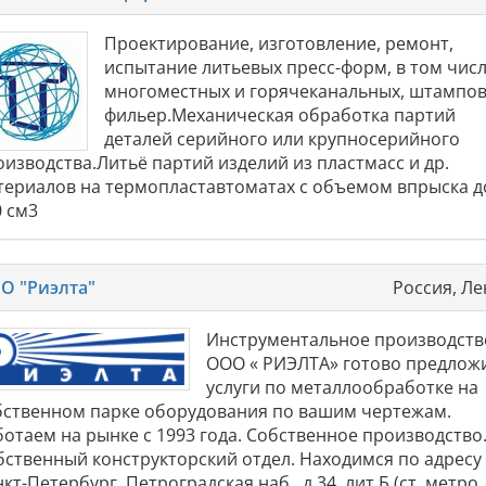
Проектирование, изготовление, ремонт,
испытание литьевых пресс-форм, в том чис
многоместных и горячеканальных, штампов
фильер.Механическая обработка партий
деталей серийного или крупносерийного
оизводства.Литьё партий изделий из пластмасс и др.
териалов на термопластавтоматах с объемом впрыска д
0 см3
О "Риэлта"
Россия, Ле
Инструментальное производств
ООО « РИЭЛТА» готово предлож
услуги по металлообработке на
бственном парке оборудования по вашим чертежам.
ботаем на рынке с 1993 года. Собственное производство
бственный конструкторский отдел. Находимся по адресу 
кт-Петербург, Петроградская наб., д.34, лит.Б (ст. метро