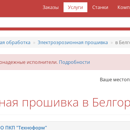
Заказы
Услуги
Станки
Комп
ая обработка
Электроэрозионная прошивка
в Бел
гонадежные исполнители.
Подробности
Ваше место
ная прошивка в Белго
О ПКП "Техноформ"