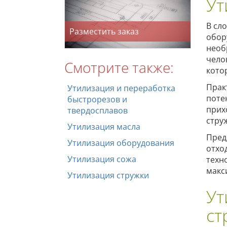
Ут
В сл
Разместить заказ
обор
необ
чело
Смотрите также:
кото
Прак
Утилизация и переработка
поте
быстрорезов и
прих
твердосплавов
стру
Утилизация масла
Пред
Утилизация оборудования
отхо
Утилизация сожа
техн
макс
Утилизация стружки
Ут
ст