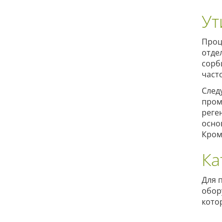
Ут
Проц
отде
сорб
част
След
пром
реге
осно
Кром
Ка
Для 
обор
кото