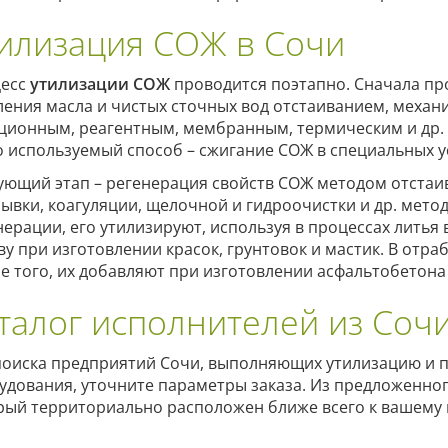
илизация СОЖ в Сочи
есс
утилизации СОЖ
проводится поэтапно. Сначала пр
ления масла и чистых сточных вод отстаиванием, механ
ционным, реагентным, мембранным, термическим и др. 
о используемый способ – сжигание СОЖ в специальных ус
ующий этап – регенерация свойств СОЖ методом отстаи
ывки, коагуляции, щелочной и гидроочистки и др. мето
нерации, его утилизируют, используя в процессах литья 
ву при изготовлении красок, грунтовок и мастик. В отр
е того, их добавляют при изготовлении асфальтобетона
талог исполнителей из Соч
поиска предприятий Сочи, выполняющих утилизацию и п
удования, уточните параметры заказа. Из предложенног
рый территориально расположен ближе всего к вашему 