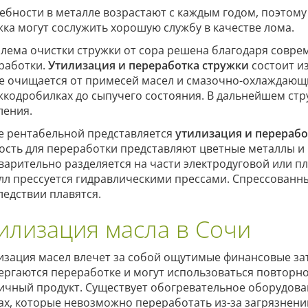
ебности в металле возрастают с каждым годом, поэтому
жка могут сослужить хорошую службу в качестве лома.
лема очистки стружки от сора решена благодаря совр
работки.
Утилизация и переработка стружки
состоит из
е очищается от примесей масел и смазочно-охлаждающи
жкодробилках до сыпучего состояния. В дальнейшем стру
ления.
е рентабельной представляется
утилизация и перерабо
ость для переработки представляют цветные металлы и
варительно разделяется на части электродуговой или 
лл прессуется гидравлическими прессами. Спрессованны
ледствии плавятся.
илизация масла в Сочи
изация масел влечет за собой ощутимые финансовые за
ергаются переработке и могут использоваться повторн
ичный продукт. Существует обогревательное оборудов
ах, которые невозможно переработать из-за загрязнени