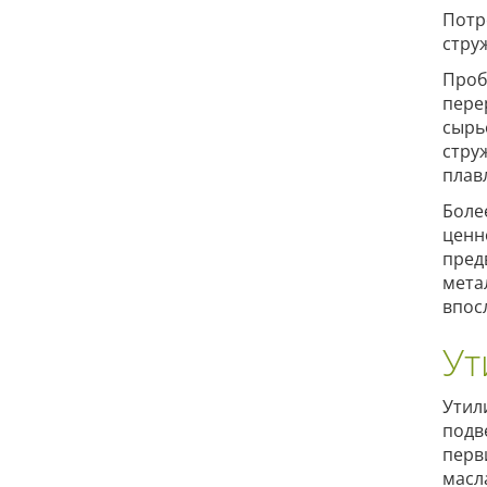
Потр
стру
Проб
пере
сырь
стру
плав
Боле
ценн
пред
мета
впос
Ут
Утил
подв
перв
масл