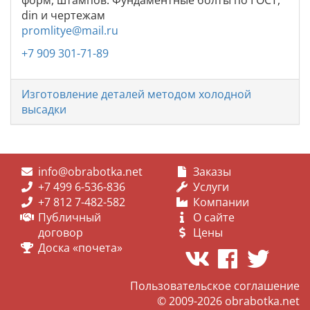
din и чертежам
promlitye@mail.ru
+7 909 301-71-89
Изготовление деталей методом холодной
высадки
info@obrabotka.net
Заказы
+7 499 6-536-836
Услуги
+7 812 7-482-582
Компании
Публичный
О сайте
договор
Цены
Доска «почета»
Пользовательское соглашение
© 2009-2026
obrabotka.net