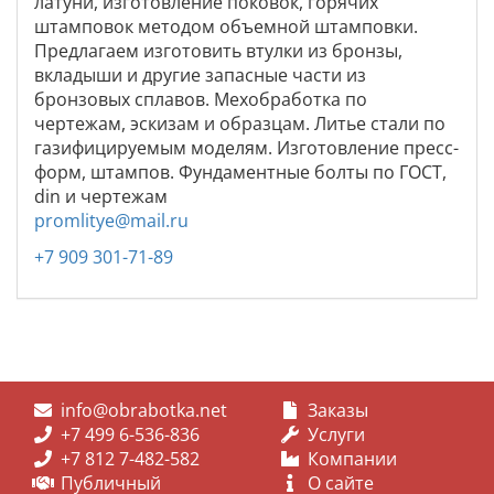
латуни, изготовление поковок, горячих
штамповок методом объемной штамповки.
Предлагаем изготовить втулки из бронзы,
вкладыши и другие запасные части из
бронзовых сплавов. Мехобработка по
чертежам, эскизам и образцам. Литье стали по
газифицируемым моделям. Изготовление пресс-
форм, штампов. Фундаментные болты по ГОСТ,
din и чертежам
promlitye@mail.ru
+7 909 301-71-89
info@obrabotka.net
Заказы
+7 499 6-536-836
Услуги
+7 812 7-482-582
Компании
Публичный
О сайте