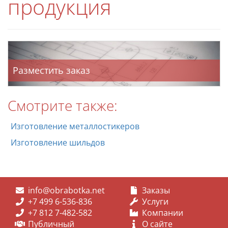
продукция
Разместить заказ
Смотрите также:
Изготовление металлостикеров
Изготовление шильдов
info@obrabotka.net
Заказы
+7 499 6-536-836
Услуги
+7 812 7-482-582
Компании
Публичный
О сайте