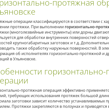
ризонтально-протяжная обр
ьяновске
яжные операции классифицируются в соответствии с ха
ении протяжки. При выполнении
горизонтально-протя
яжки (многолезвийные инструменты) или дорны двигают
льзуется для обработки внутренних поверхностей отвер
костей крупногабаритных заготовок и т.д. Дополнител
зводить также обработку наружных поверхностей. В эл
рмация об исполнителях горизонтально-протяжной и 
аций в Ульяновске.
обенности горизонтально-
ерации
зонтально-протяжная операция эффективно применяетс
лий, требующих использования протяжек большой длины.
риала заготовки зависит количество устанавливаемых 
илем. Протяжки закрепляются в ползунах и приводятся