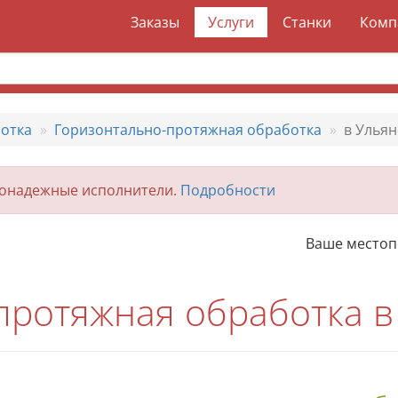
Заказы
Услуги
Станки
Комп
отка
Горизонтально-протяжная обработка
в Ульян
гонадежные исполнители.
Подробности
Ваше место
протяжная обработка в