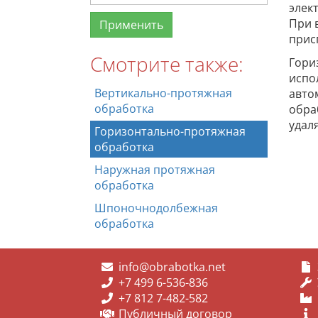
элек
При 
прис
Смотрите также:
Гори
испо
Вертикально-протяжная
авто
обработка
обра
удал
Горизонтально-протяжная
обработка
Наружная протяжная
обработка
Шпоночнодолбежная
обработка
info@obrabotka.net
+7 499 6-536-836
+7 812 7-482-582
Публичный договор