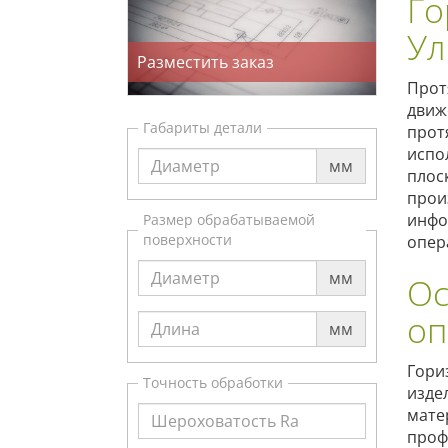
Го
Ул
Разместить заказ
Прот
движ
Габариты детали
прот
испо
мм
плос
прои
инфо
Размер обрабатываемой
поверхности
опер
мм
Ос
оп
мм
Гори
Точность обработки
изде
мате
проф