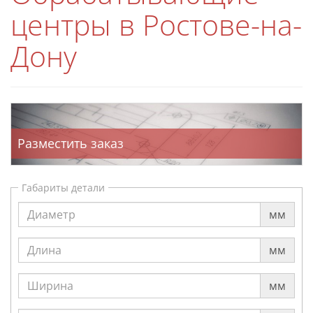
центры в Ростове-на-
Дону
Разместить заказ
Габариты детали
мм
мм
мм