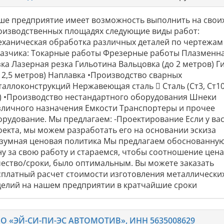
ше предприятие имеет возможность выполнить на свои
оизводственных площадях следующие виды работ:
еханическая обработка различных деталей по чертежам
казчика: Токарные работы Фрезерные работы Плазменн
зка Лазерная резка Гильотина Вальцовка (до 2 метров) Г
о 2,5 метров) Наплавка •Производство сварных
таллоконструкций Нержавеющая сталь  Сталь (Ст3, Ст10
.) •Производство нестандартного оборудования Шнеки
зличного назначения Емкости Транспортеры и прочее
орудование. Мы предлагаем: -Проектирование Если у вас
оекта, мы можем разработать его на основании эскиза
азумная ценовая политика Мы предлагаем обоснованну
ну за свою работу и стараемся, чтобы соотношение цена
чество/сроки, было оптимальным. Вы можете заказать
сплатный расчет стоимости изготовления металлически
делий на нашем предприятии в кратчайшие сроки
О «ЭЙ-СИ-ПИ-ЭС АВТОМОТИВ», ИНН 5635008629