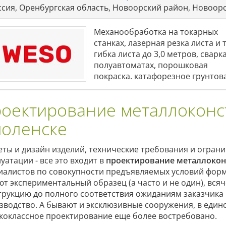
ссия, Оренбургская область, Новоорский район, Новоорс
Механообработка на токарных
станках, лазерная резка листа и 
гибка листа до 3,0 метров, сварк
полуавтоматах, порошковая
покраска. катафорезное грунтов
оектирование металлоконс
оленске
еты и дизайн изделий, технические требования и огран
уатации - все это входит в
проектирование металлоко
иалистов по совокупности предъявляемых условий форм
ют экспериментальный образец (а часто и не один), вся
трукцию до полного соответствия ожиданиям заказчика 
зводство. А бывают и эксклюзивные сооружения, в единс
коклассное проектирование еще более востребовано.