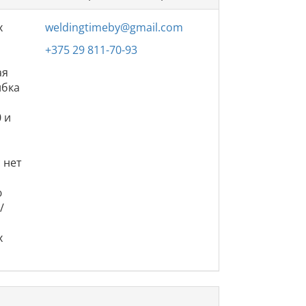
х
weldingtimeby@gmail.com
+375 29 811-70-93
ая
ибка
 и
 нет
ю
/
х