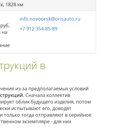
к, 1828 км
info.novoorsk@orisauto.ru
труб,
+7 912 354-85-89
а на
ание
трукций в
ичения из-за предполагаемых условий
нструкций
. Сначала коллектив
ирует облик будущего изделия, потом
чески испытывают его, доводят
и только тогда отправляют в серийное
твенном экземпляре - для них