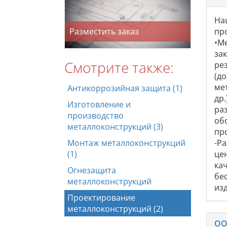
На
Разместить заказ
пр
•М
за
Смотрите также:
ре
(д
ме
Антикоррозийная защита (1)
др
Изготовление и
ра
производство
об
металлоконструкций (3)
пр
Монтаж металлоконструкций
-Р
(1)
це
ка
Огнезащита
бе
металлоконструкций
из
Проектирование
металлоконструкций (2)
ОО