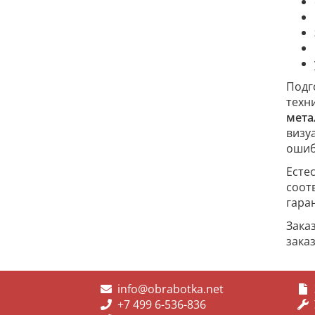
Подг
техн
мета
визу
ошиб
Есте
соот
гара
Зака
зака
info@obrabotka.net
+7 499 6-536-836