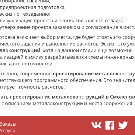
собирание сведений;
предпроектная подготовка;
эскиз по техзаданию;
визуализация проекта и окончательная его отладка;
утверждение проекта заказчиком и согласование в инст
отовка включает выбор места, где будет стоять это соо
ического задания и выполнение расчетов. Эскиз - это у
ллоконструкций
, хотя на данной стадии еще возможны
ализацией к эскизу разрабатываются схемы инженерных се
ок, даже неточностей.
ственно, современное
проектирование металлоконстр
ветствующего программного обеспечения. Это значител
нтирует точность расчетов.
зать
проектирование металлоконструкций в Смоленск
з с описанием металлоконструкции и места сооружения.
Заказы
Услуги