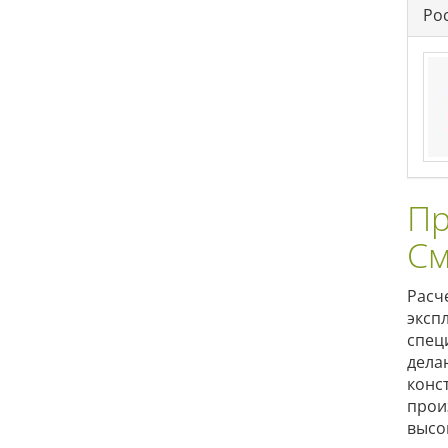
Ро
Пр
См
Расч
экспл
спец
дела
конс
прои
высо