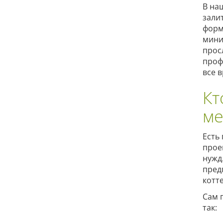
В на
зали
форм
мини
прос
проф
все в
Кт
ме
Есть
прое
нужд
пред
котт
Сам 
так: