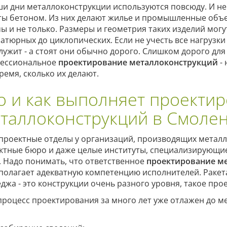
ши дни металлоконструкции используются повсюду. И нер
ты бетоном. Из них делают жилье и промышленные объе
ы и не только. Размеры и геометрия таких изделий могут
атюрных до циклопических. Если не учесть все нагрузки
лужит - а стоят они обычно дорого. Слишком дорого дл
ессиональное
проектирование металлоконструкций
- 
ремя, сколько их делают.
о и как выполняет проекти
таллоконструкций в Смолен
 проектные отделы у организаций, производящих метал
ктные бюро и даже целые институты, специализирующие
. Надо понимать, что ответственное
проектирование м
полагает адекватную компетенцию исполнителей. Ракета
еджа - это конструкции очень разного уровня, такое про
процесс проектирования за много лет уже отлажен до м