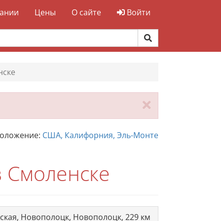
ании
Цены
О сайте
Войти
нске
Закрыть
положение:
США, Калифорния, Эль-Монте
в Смоленске
бская, Новополоцк, Новополоцк, 229 км