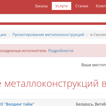
Заказы
Услуги
Станки
Комп
ции
Проектирование металлоконструкций
в Смоле
гонадежные исполнители.
Подробности
Ваше место
 металлоконструкций 
О "Велдинг тайм"
Беларусь, Вите