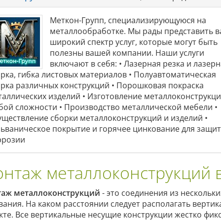
Меткон-Групп, специализирующуюся на
металлообработке. Мы рады представить 
широкий спектр услуг, которые могут быть
полезны вашей компании. Наши услуги
включают в себя: • Лазерная резка и лазер
арка, гибка листовых материалов • Полуавтоматическая
арка различных конструкций • Порошковая покраска
таллических изделий • Изготовление металлоконструкц
бой сложности • Производство металлической мебели •
уществление сборки металлоконструкций и изделий •
льваническое покрытие и горячее цинкование для защит
ррозии
нтаж металлоконструкций 
аж металлоконструкций
- это соединения из нескольки
вания. На каком расстоянии следует располагать вертик
кте. Все вертикальные несущие конструкции жестко фи