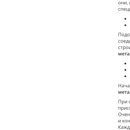
они,
спец
Подо
соед
стро
мета
Нача
мета
При 
прис
Очен
и ко
Кажд