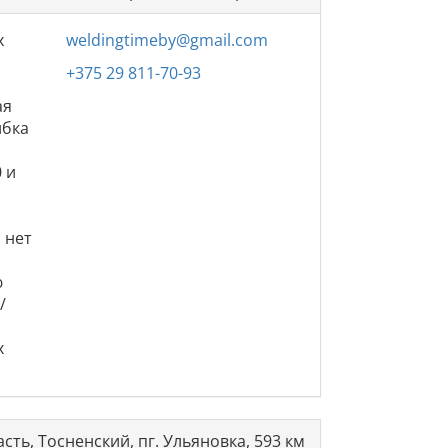
х
weldingtimeby@gmail.com
+375 29 811-70-93
ая
ибка
 и
 нет
ю
/
х
сть, Тосненский, пг. Ульяновка, 593 км