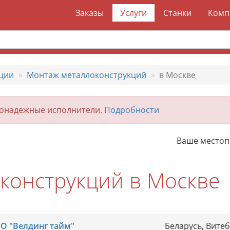
Заказы
Услуги
Станки
Комп
ции
Монтаж металлоконструкций
в Москве
гонадежные исполнители.
Подробности
Ваше место
конструкций в Москве
О "Велдинг тайм"
Беларусь, Вите