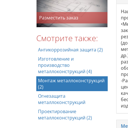
На
Разместить заказ
пр
•М
за
Смотрите также:
ре
(д
ме
Антикоррозийная защита (2)
др
Изготовление и
ра
производство
об
металлоконструкций (4)
пр
Монтаж металлоконструкций
-Р
(2)
це
ка
Огнезащита
бе
металлоконструкций
из
Проектирование
металлоконструкций (2)
Ме