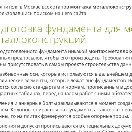
лнителя в Москве всех этапов
монтажа металлоконстр
ользовавшись поиском нашего сайта.
дготовка фундамента для 
таллоконструкций
подготовленного фундамента никакой
монтаж металлок
нных предпосылок, чтобы его производить. Требования 
ны присутствовать в самом проекте строительства данн
разбивочные оси, которые используются в дальнейшем д
ллические элементы, которые лежат вне фундаментов. 
ются согласно стандартам и нормам, прописанным в доку
дартных таблицах, перед началом работ с ними обязател
ления и анкерные болты закладываются в момент создан
ном. Колонны опираются на фундамент, а также на спец
нны, то на плитах фрезеруются особые опорные торцы.
онения и допуски прописываются в специальных докумен