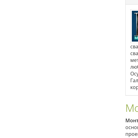
св
св
ме
лю
Ос
Га
ко
Мо
Монт
осно
прое