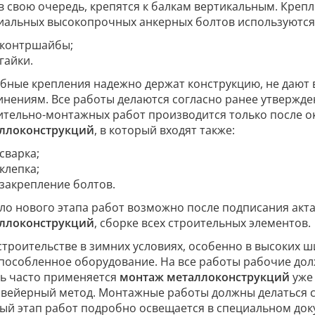
 в свою очередь, крепятся к балкам вертикальным. Креп
иальных высокопрочных анкерных болтов используются
контршайбы;
гайки.
бные крепления надежно держат конструкцию, не дают
инениям. Все работы делаются согласно ранее утвержде
ительно-монтажных работ производится только после 
ллоконструкций
, в который входят также:
сварка;
клепка;
закрепление болтов.
ло нового этапа работ возможно после подписания акт
ллоконструкций
, сборке всех строительных элементов.
строительстве в зимних условиях, особенно в высоких ш
пособленное оборудование. На все работы рабочие дол
ь часто применяется
монтаж металлоконструкций
уже 
нвейерный метод. Монтажные работы должны делаться со
ый этап работ подробно освещается в специальном док