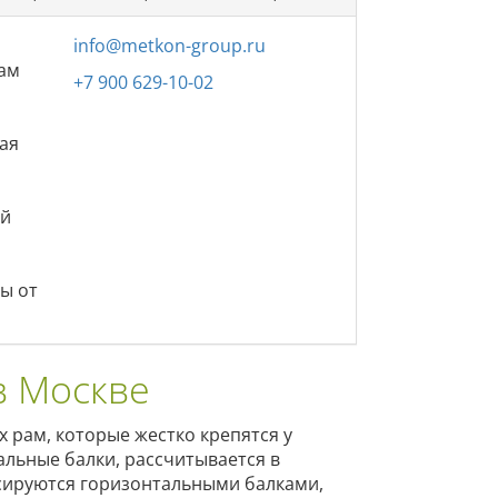
info@metkon-group.ru
вам
+7 900 629-10-02
ная
ий
ы от
в Москве
х рам, которые жестко крепятся у
альные балки, рассчитывается в
ксируются горизонтальными балками,