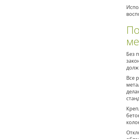
Испо
восп
По
ме
Без 
зако
долж
Все 
мета
дела
стан
Креп
бето
коло
Откл