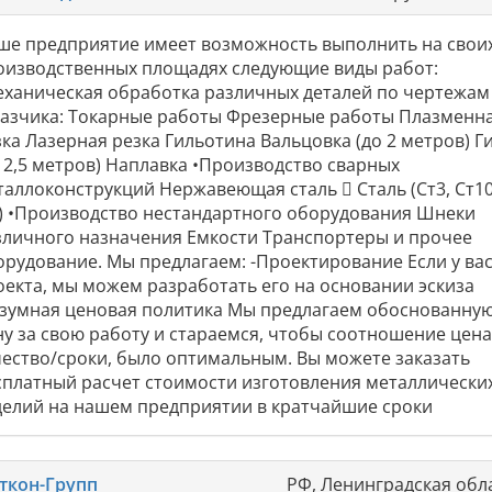
ше предприятие имеет возможность выполнить на свои
оизводственных площадях следующие виды работ:
еханическая обработка различных деталей по чертежам
казчика: Токарные работы Фрезерные работы Плазменн
зка Лазерная резка Гильотина Вальцовка (до 2 метров) Г
о 2,5 метров) Наплавка •Производство сварных
таллоконструкций Нержавеющая сталь  Сталь (Ст3, Ст10
.) •Производство нестандартного оборудования Шнеки
зличного назначения Емкости Транспортеры и прочее
орудование. Мы предлагаем: -Проектирование Если у вас
оекта, мы можем разработать его на основании эскиза
азумная ценовая политика Мы предлагаем обоснованну
ну за свою работу и стараемся, чтобы соотношение цена
чество/сроки, было оптимальным. Вы можете заказать
сплатный расчет стоимости изготовления металлически
делий на нашем предприятии в кратчайшие сроки
ткон-Групп
РФ, Ленинградская обла