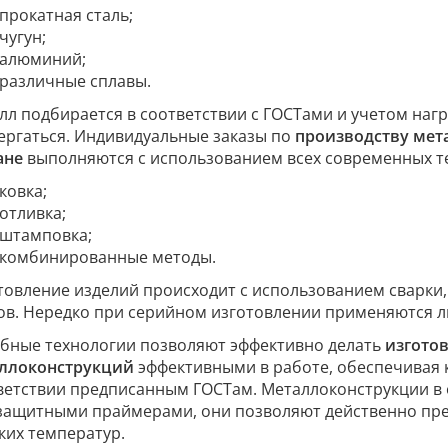
прокатная сталь;
чугун;
алюминий;
различные сплавы.
лл подбирается в соответствии с ГОСТами и учетом нагр
ергаться. Индивидуальные заказы по
производству мет
ане
выполняются с использованием всех современных те
ковка;
отливка;
штамповка;
комбинированные методы.
товление изделий происходит с использованием сварки
ов. Нередко при серийном изготовлении применяются л
бные технологии позволяют эффективно делать
изгото
ллоконструкций
эффективными в работе, обеспечивая 
ветствии предписанным ГОСТам. Металлоконструкции в
защитными праймерами, они позволяют действенно пре
ких температур.