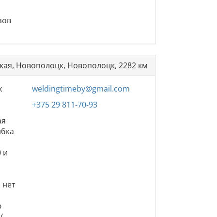
и
зов
кая, Новополоцк, Новополоцк, 2282 км
х
weldingtimeby@gmail.com
+375 29 811-70-93
ая
ибка
 и
 нет
ю
/