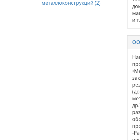
металлоконструкций (2)
док
ма
и 
ОО
На
пр
•М
за
ре
(д
ме
др
ра
об
пр
-Р
це