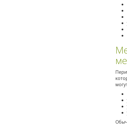
Ме
ме
Пер
кото
могу
Обы