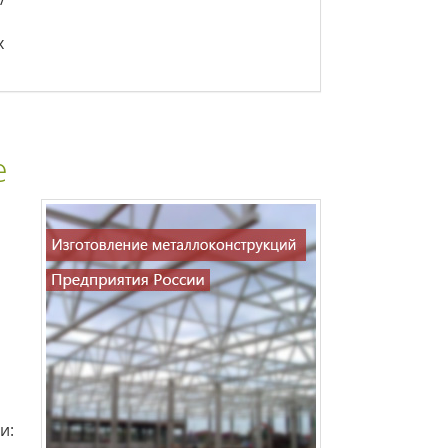
х
е
и: