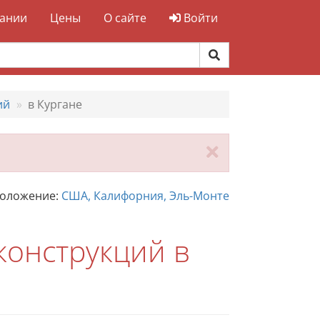
ании
Цены
О сайте
Войти
ий
в Кургане
Закрыть
положение:
США, Калифорния, Эль-Монте
конструкций в