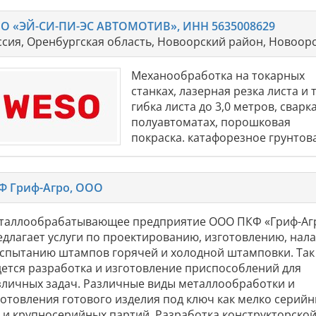
О «ЭЙ-СИ-ПИ-ЭС АВТОМОТИВ», ИНН 5635008629
ссия, Оренбургская область, Новоорский район, Новоорс
Механообработка на токарных
станках, лазерная резка листа и 
гибка листа до 3,0 метров, сварк
полуавтоматах, порошковая
покраска. катафорезное грунтов
Ф Гриф-Агро, ООО
таллообрабатывающее предприятие ООО ПКФ «Гриф-Аг
едлагает услуги по проектированию, изготовлению, нал
испытанию штампов горячей и холодной штамповки. Так
дется разработка и изготовление приспособлений для
зличных задач. Различные виды металлообработки и
готовления готового изделия под ключ как мелко серийн
к и крупносерийных партий. Разработка конструкторско