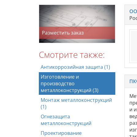
ОО
Ро
Разместить заказ
Смотрите также:
Антикоррозийная защита (1)
Изготовление и
ПК
производство
металлоконструкций (3)
Ме
Монтаж металлоконструкций
пр
(1)
и 
ве
Огнезащита
ра
металлоконструкций
из
Проектирование
та