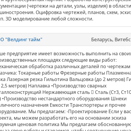
ументации (чертежи на детали, узлы, изделия) в област
шиностроения. Оцифровка чертежей, планов, схем, эски
т.п. 3D моделирование любой сложности.
О "Велдинг тайм"
Беларусь, Витебс
ше предприятие имеет возможность выполнить на свои
оизводственных площадях следующие виды работ:
еханическая обработка различных деталей по чертежам
казчика: Токарные работы Фрезерные работы Плазменн
зка Лазерная резка Гильотина Вальцовка (до 2 метров) Г
о 2,5 метров) Наплавка •Производство сварных
таллоконструкций Нержавеющая сталь  Сталь (Ст3, Ст10
.) •Производство нестандартного оборудования Шнеки
зличного назначения Емкости Транспортеры и прочее
орудование. Мы предлагаем: -Проектирование Если у вас
оекта, мы можем разработать его на основании эскиза
азумная ценовая политика Мы предлагаем обоснованну
ну за свою работу и стараемся, чтобы соотношение цена