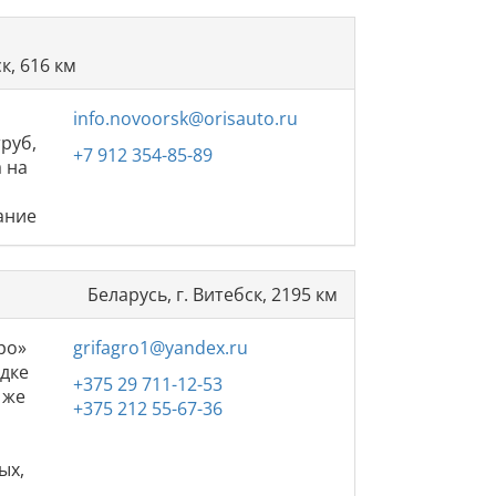
к, 616 км
info.novoorsk@orisauto.ru
труб,
+7 912 354-85-89
а на
ание
Беларусь, г. Витебск, 2195 км
ро»
grifagro1@yandex.ru
адке
+375 29 711-12-53
 же
+375 212 55-67-36
ых,
й