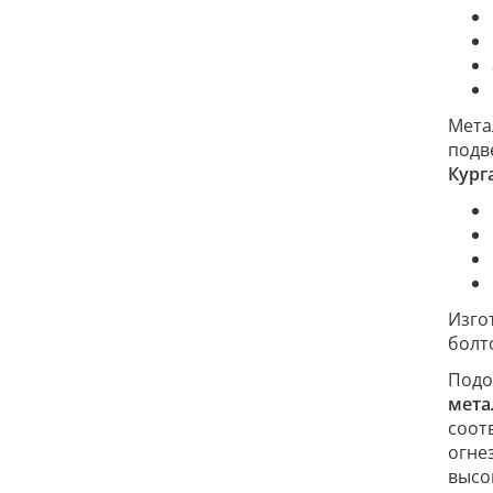
Мета
подв
Кург
Изго
болт
Подо
мета
соот
огне
высо