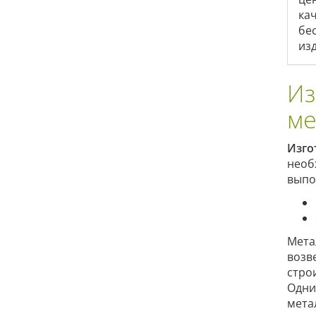
ка
бе
из
Из
ме
Изго
необ
выпо
Мета
возв
стро
Одни
мета