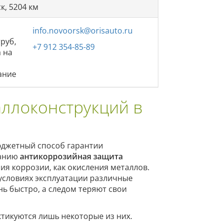
к, 5204 км
info.novoorsk@orisauto.ru
труб,
+7 912 354-85-89
а на
ание
ллоконструкций в
бюджетный способ гарантии
чанию
антикоррозийная защита
ия коррозии, как окисления металлов.
 условиях эксплуатации различные
ь быстро, а следом теряют свои
ктикуются лишь некоторые из них.