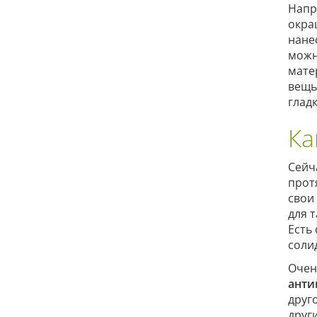
Напр
окра
нане
можн
мате
вещь
глад
Ка
Сейч
прот
свои
для 
Есть
соли
Очен
анти
друг
друг