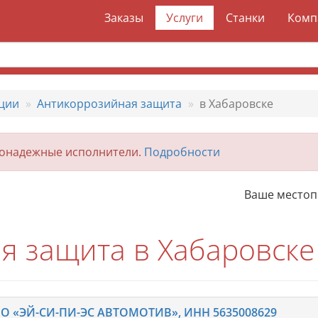
Заказы
Услуги
Станки
Комп
ции
Антикоррозийная защита
в Хабаровске
гонадежные исполнители.
Подробности
Ваше место
я защита в Хабаровске
О «ЭЙ-СИ-ПИ-ЭС АВТОМОТИВ», ИНН 5635008629