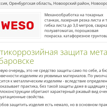
ссия, Оренбургская область, Новоорский район, Новоорс
Механообработка на токарных
станках, лазерная резка листа и 
гибка листа до 3,0 метров, сварк
полуавтоматах, порошковая
покраска. катафорезное грунтов
тикоррозийная защита мета
баровске
рвую очередь, это не средство защиты само по себе, а 
овечности изделиям из уязвимых материалов. По умол
сится к металлическим изделиям - вследствие определен
показывает практика, без такой защиты даже в щадящих
ллоконструкции обретают характерный ржавый вид очен
луатационные свойства.
обов защитить изделия есть немало, но в основном пра