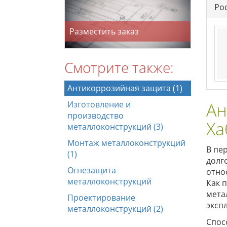
Ро
Разместить заказ
Смотрите также:
Антикоррозийная защита (1)
Ан
Изготовление и
производство
Ха
металлоконструкций (3)
Монтаж металлоконструкций
В пе
(1)
долг
Огнезащита
отно
металлоконструкций
Как 
мета
Проектирование
эксп
металлоконструкций (2)
Спос