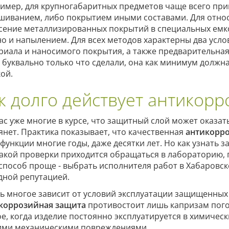
имер, для крупногабаритных предметов чаще всего пр
шиванием, либо покрытием иными составами. Для отно
сение металлизированных покрытий в специальных емко
о и напылением. Для всех методов характерны два усл
риала и наносимого покрытия, а также предварительная
 буквально только что сделали, она как минимум должна
кой.
к долго действует антикорр
ас уже многие в курсе, что защитный слой может оказат
янет. Практика показывает, что качественная
антикорр
 функции многие годы, даже десятки лет. Но как узнать 
такой проверки приходится обращаться в лабораторию, 
 способ проще - выбрать исполнителя работ в Хабаровск
дной репутацией.
ь многое зависит от условий эксплуатации защищенных 
коррозийная защита
противостоит лишь капризам пого
ое, когда изделие постоянно эксплуатируется в химическ
ими механическими повреждениями.