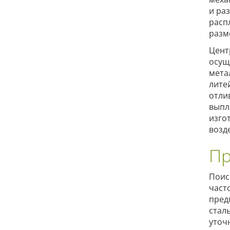
и ра
расп
разм
Цент
осущ
мета
лите
отли
выпл
изго
возд
Пр
Поис
част
пред
стал
уточ