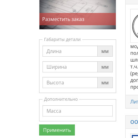
Разместить заказ
Габариты детали
мо
мм
по
шл
т.ч
мм
(ре
до
мм
про
Дополнительно
Ли
ОО