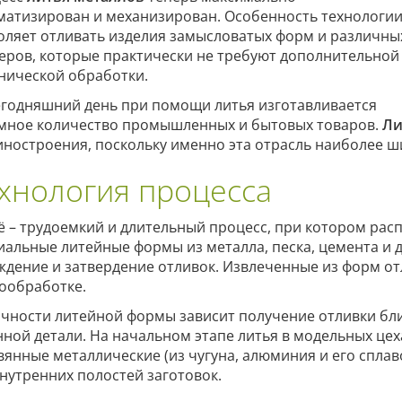
матизирован и механизирован. Особенность технологи
оляет отливать изделия замысловатых форм и различны
еров, которые практически не требуют дополнительной
нической обработки.
егодняшний день при помощи литья изготавливается
мное количество промышленных и бытовых товаров.
Ли
ностроения, поскольку именно эта отрасль наиболее ш
хнология процесса
ё – трудоемкий и длительный процесс, при котором рас
иальные литейные формы из металла, песка, цемента и д
ждение и затвердение отливок. Извлеченные из форм от
ообработке.
очности литейной формы зависит получение отливки бл
нной детали. На начальном этапе литья в модельных це
вянные металлические (из чугуна, алюминия и его сплав
внутренних полостей заготовок.