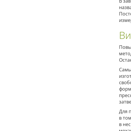
В за
назв
Пост
изме
Ви
Повы
мето
Оста
Самы
изго
своб
форм
прес
затв
Для 
в то
в не
меха