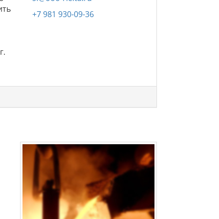
ить
+7 981 930-09-36
.
г.