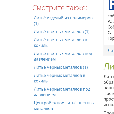
Смотрите также:
со
Литьё изделий из полимеров
Ра
(1)
Со
Литьё цветных металлов (1)
Сан
Гор
Литьё цветных металлов в
кокиль
Ли
Литьё цветных металлов под
давлением
Ли
Литьё чёрных металлов (1)
Литьё чёрных металлов в
Лить
кокиль
обра
попыт
Литьё чёрных металлов под
Пост
давлением
прос
Центробежное литьё цветных
испо
металлов
Проц