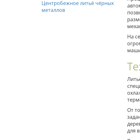
Центробежное литьё чёрных
авто
металлов
позв
разм
меха
На с
огро
маши
Те
Лить
спец
охла
терм
От т
зада
дере
для 