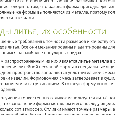
висимости от степени использования различают постоя
ание говорит о том, что разовая форма пригодна для из
оянные же формы выполняются из металла, поэтому кол
ряется тысячами.
ды литья, их особенности
шенные требования к точности размеров и качеству от
дов литья. Все они механизированы и адаптированы для
новимся на наиболее популярных видах.
м распространенным из них является
литьё металла
в 
товления литейной песчаной формы в специальные ящик
одное пространство заполняется уплотнительной смесью 
овки изделий. Формовочная смесь затвердевает в суши
сованием или встряхиванием. В готовую форму выполн
ердения.
получения тонкостенных отливок используется литьё по
м, что заполнение формы металлом и его последующее 
сколько сот атмосфер. Отливки имеют точные размеры, а
нической обработки. Широкое распространение получило