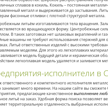
зличных сплавов в кокиль. Кокиль – постоянная металли
лавленный металл и выдерживается до застывания. Лить
ерам фасонные отливки с плотной структурой металла.
робежным литьём изготавливаются тела вращения. Зали
ествляется во вращающуюся форму. Центробежные сил
ллом. В таких заготовках нет шлаковых вкраплений и г
йные машины не требуют использования стержней для о
вках. Литьё ответственных изделий с высокими требова
авляемым моделям. Для этого из легкоплавких материал
тавливается модель будущей детали и керамическая об
ействии легкоплавкая модель удаляется и заливается ме
едприятия-исполнители в 
к ответственного и компетентного исполнителя метал
о занимает много времени. На нашем сайте вы сможете
приятия, предлагающие качественное
выполнение люб
ьное литьё на заказ. Удобная форма поиска позволяет в
няет территориальную отдаленность выбранных исполн