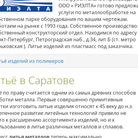
ООО « РИЭЛТА» готово предлож
услуги по металлообработке на
бственном парке оборудования по вашим чертежам.
ботаем на рынке с 1993 года. Собственное производство
бственный конструкторский отдел. Находимся по адресу 
кт-Петербург, Петроградская наб., д.34, лит.Б (ст. метро
ьковская ). Литье изделий из пластмасс под заказчика.
тьё изделий из полимеров
тьё в Саратове
ё по праву считается одним из самых древних способов
ботки металла. Первые совершенно примитивные
ки изготовить литые изделия относят к 45 веку до н.э.
епенное развитие литейных технологий привело не
то к расширению ассортимента изделий, но и к
льзованию в литье различных металлов и сплавов.
есс
литья металлов
теперь максимально