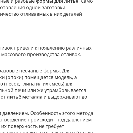
нные и разовые
формы для литья
. Само
готовления одной заготовки.
ичество отливаемых в них деталей
ливок привели к появлению различных
 массового производства отливок.
разовые песчаные формы. Для
и (опоки) помещается модель, а
(песок, глина ил их смесь) для
льной печи или же утрамбовывается
яют
литьё металла
и выдерживают до
д давлением. Особенность этого метода
затвердение происходит под давлением
 их поверхность не требует
 чугунное литье на заказ, литьё стали