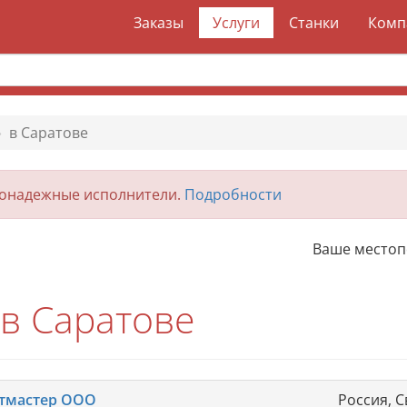
Заказы
Услуги
Станки
Комп
в Саратове
гонадежные исполнители.
Подробности
Ваше место
 в Саратове
тмастер ООО
Россия, С