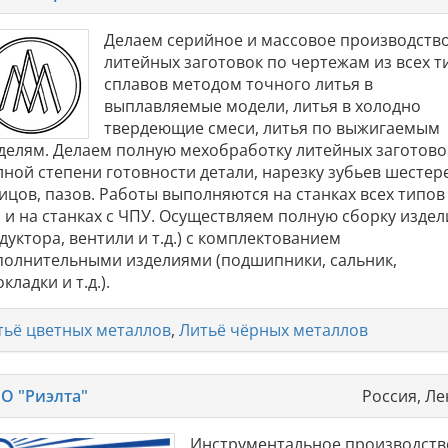
Делаем серийное и массовое производств
литейных заготовок по чертежам из всех т
сплавов методом точного литья в
выплавляемые модели, литья в холодно
твердеющие смеси, литья по выжигаемым
делям. Делаем полную мехобработку литейных заготово
лной степени готовности детали, нарезку зубьев шестер
ицов, пазов. Работы выполняются на станках всех типов
. и на станках с ЧПУ. Осуществляем полную сборку издел
дуктора, вентили и т.д.) с комплектованием
полнительными изделиями (подшипники, сальник,
кладки и т.д.).
тьё цветных металлов
,
Литьё чёрных металлов
О "Риэлта"
Россия, Ле
Инструментальное производств