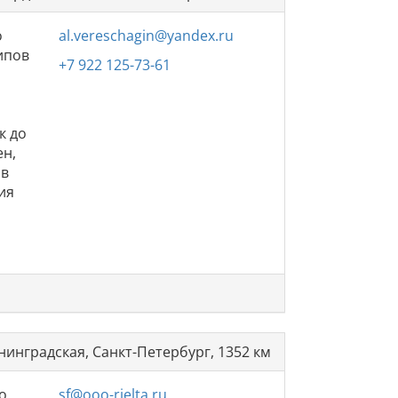
о
al.vereschagin@yandex.ru
ипов
+7 922 125-73-61
к до
ен,
 в
ия
нинградская, Санкт-Петербург, 1352 км
о
sf@ooo-rielta.ru