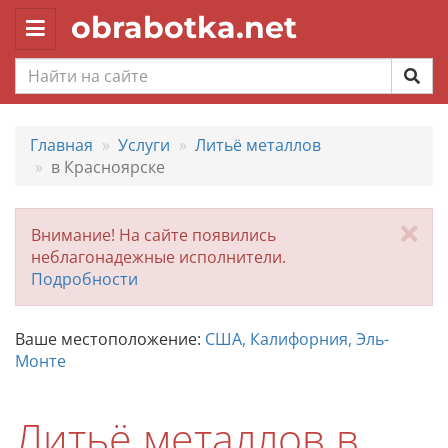
obrabotka.net
Toggle
navigation
Главная
Услуги
Литьё металлов
в Красноярске
За
Внимание! На сайте появились
неблагонадежные исполнители.
Подробности
Ваше местоположение:
США, Калифорния, Эль-
Монте
Литьё металлов в