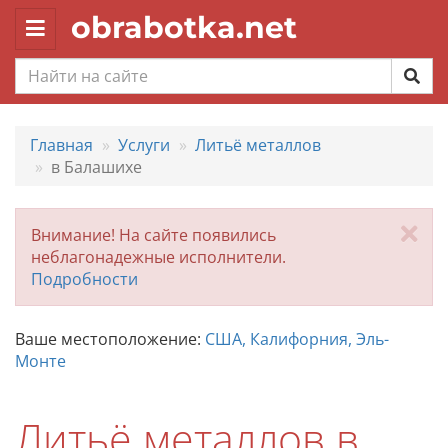
obrabotka.net
Toggle
navigation
Главная
Услуги
Литьё металлов
в Балашихе
За
Внимание! На сайте появились
неблагонадежные исполнители.
Подробности
Ваше местоположение:
США, Калифорния, Эль-
Монте
Литьё металлов в