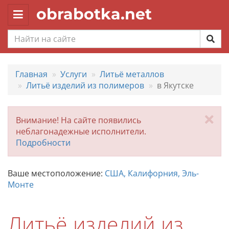
obrabotka.net
Toggle
navigation
Главная
Услуги
Литьё металлов
Литьё изделий из полимеров
в Якутске
За
Внимание! На сайте появились
неблагонадежные исполнители.
Подробности
Ваше местоположение:
США, Калифорния, Эль-
Монте
Литьё изделий из