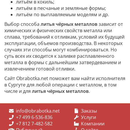
литьём в кокиль;
литьём в песчаные и земляные формы;
литьём по выплавляемым моделям и др.
Выбор способа
литья чёрных металлов
зависит от
химических и физических свойств металла или
сплава, требований к отливкам, условий их будущей
эксплуатации, объемов производства. В некоторых
случаях эти способы могут комбинироваться. Но
суть всех их сводится к заливке расплавленного
металла в формы с дальнейшим затвердеванием и
извлечением готовой отливки.
Сайт Obrabotka.net поможет вам найти исполнителя
в Сургуте для любой операции с металлом, в том
числе и для
литья чёрных металлов
.
info@obrabotka.net
Заказы
+7 499 6-536-836
Услуги
+7 812 7-482-582
Компании