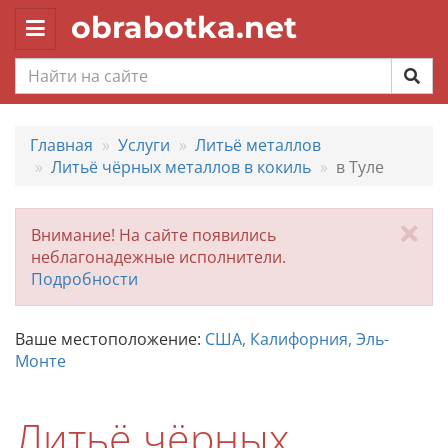
obrabotka.net
Toggle
navigation
Главная
Услуги
Литьё металлов
Литьё чёрных металлов в кокиль
в Туле
За
Внимание! На сайте появились
неблагонадежные исполнители.
Подробности
Ваше местоположение:
США, Калифорния, Эль-
Монте
Литьё чёрных