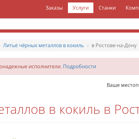
Заказы
Услуги
Станки
Комп
Литьё чёрных металлов в кокиль
в Ростове-на-Дону
гонадежные исполнители.
Подробности
Ваше место
таллов в кокиль в Рос