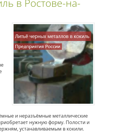
ль в Ростове-на-
не
е
зъёмные и неразъёмные металлические
приобретает нужную форму. Полости и
ержням, устанавливаемым в кокили.