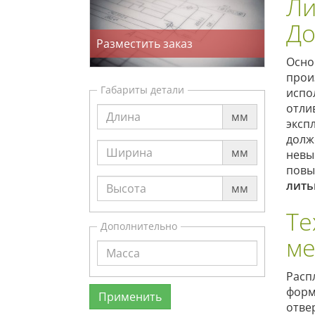
Ли
До
Разместить заказ
Осно
прои
Габариты детали
испо
отли
мм
эксп
долж
мм
невы
повы
лить
мм
Те
Дополнительно
ме
Расп
форм
отве