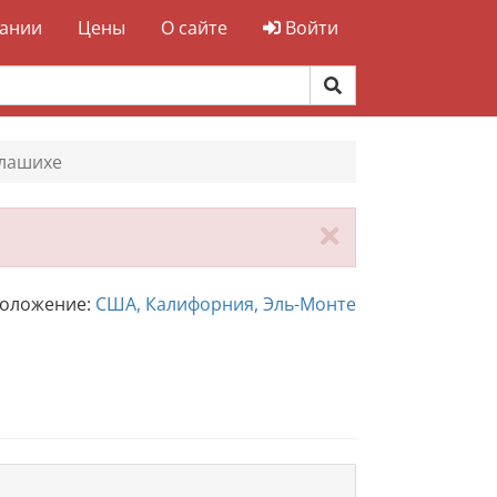
ании
Цены
О сайте
Войти
алашихе
Закрыть
положение:
США, Калифорния, Эль-Монте