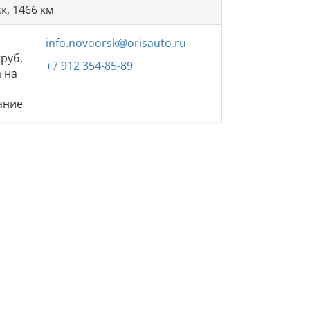
к, 1466 км
info.novoorsk@orisauto.ru
труб,
+7 912 354-85-89
а на
ание