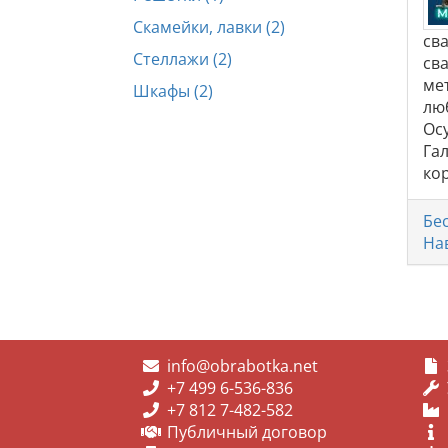
Скамейки, лавки (2)
св
Стеллажи (2)
св
ме
Шкафы (2)
лю
Ос
Га
ко
Бе
На
info@obrabotka.net
+7 499 6-536-836
+7 812 7-482-582
Публичный договор