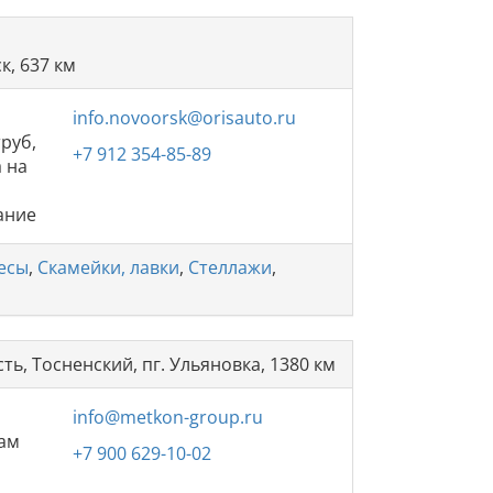
к, 637 км
info.novoorsk@orisauto.ru
труб,
+7 912 354-85-89
а на
ание
есы
,
Скамейки, лавки
,
Стеллажи
,
ть, Тосненский, пг. Ульяновка, 1380 км
info@metkon-group.ru
вам
+7 900 629-10-02