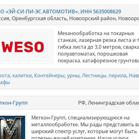
О «ЭЙ-СИ-ПИ-ЭС АВТОМОТИВ», ИНН 5635008629
ссия, Оренбургская область, Новоорский район, Новоорс
Механообработка на токарных
станках, лазерная резка листа и 
гибка листа до 3,0 метров, сварк
полуавтоматах, порошковая
покраска. катафорезное грунтов
рота, калитки
,
Контейнеры, урны
,
Лестницы, перила
,
Нав
афы
ткон-Групп
РФ, Ленинградская облас
Меткон-Групп, специализирующуюся на
металлообработке. Мы рады представить 
широкий спектр услуг, которые могут быть
полезны вашей компании. Наши услуги