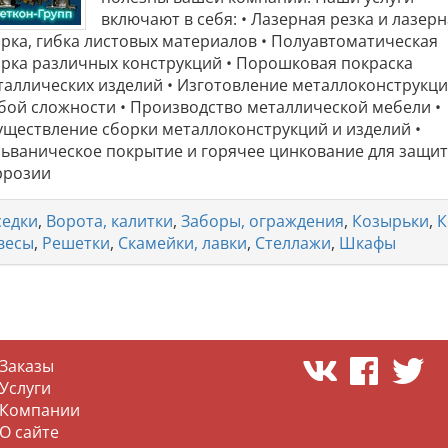
включают в себя: • Лазерная резка и лазер
арка, гибка листовых материалов • Полуавтоматическая
арка различных конструкций • Порошковая покраска
таллических изделий • Изготовление металлоконструкц
бой сложности • Производство металлической мебели •
уществление сборки металлоконструкций и изделий •
льваническое покрытие и горячее цинкование для защит
ррозии
седки
,
Ворота, калитки
,
Заборы, ограждения
,
Козырьки
,
К
весы
,
Решетки
,
Скамейки, лавки
,
Стеллажи
,
Шкафы
Заказы
Услуги
Компании
О сайте