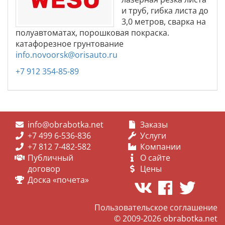
и труб, гибка листа до
3,0 метров, сварка на
полуавтоматах, порошковая покраска.
катафорезное грунтование
info.novoorsk@orisauto.ru
+7 912 354-85-89
info@obrabotka.net
Заказы
+7 499 6-536-836
Услуги
+7 812 7-482-582
Компании
Публичный
О сайте
договор
Цены
Доска «почета»
Пользовательское соглашение
© 2009-2026
obrabotka.net