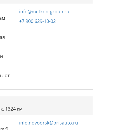
info@metkon-group.ru
вам
+7 900 629-10-02
ная
ий
ы от
к, 1324 км
info.novoorsk@orisauto.ru
труб,