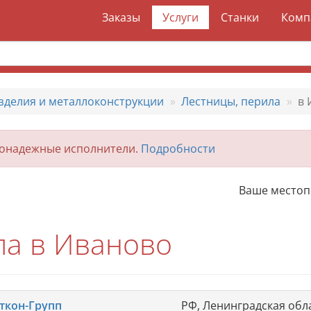
Заказы
Услуги
Станки
Комп
зделия и металлоконструкции
Лестницы, перила
в 
гонадежные исполнители.
Подробности
Ваше место
ла в Иваново
ткон-Групп
РФ, Ленинградская обла