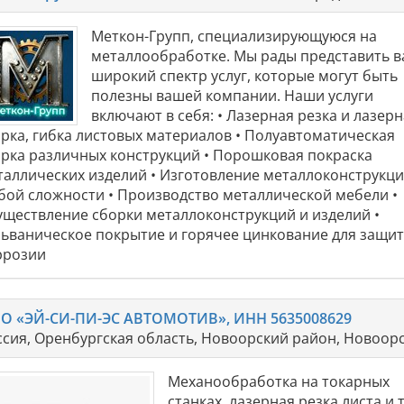
Меткон-Групп, специализирующуюся на
металлообработке. Мы рады представить 
широкий спектр услуг, которые могут быть
полезны вашей компании. Наши услуги
включают в себя: • Лазерная резка и лазер
арка, гибка листовых материалов • Полуавтоматическая
арка различных конструкций • Порошковая покраска
таллических изделий • Изготовление металлоконструкц
бой сложности • Производство металлической мебели •
уществление сборки металлоконструкций и изделий •
льваническое покрытие и горячее цинкование для защит
ррозии
О «ЭЙ-СИ-ПИ-ЭС АВТОМОТИВ», ИНН 5635008629
ссия, Оренбургская область, Новоорский район, Новоорс
Механообработка на токарных
станках, лазерная резка листа и 