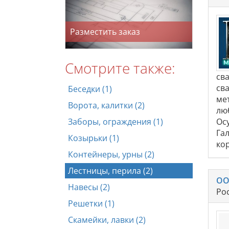
Разместить заказ
Смотрите также:
св
св
Беседки (1)
ме
Ворота, калитки (2)
лю
Заборы, ограждения (1)
Ос
Га
Козырьки (1)
ко
Контейнеры, урны (2)
Лестницы, перила (2)
ОО
Навесы (2)
Ро
Решетки (1)
Скамейки, лавки (2)