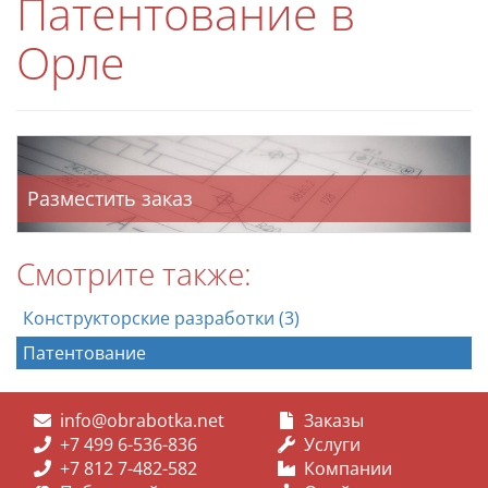
Патентование в
Орле
Разместить заказ
Смотрите также:
Конструкторские разработки (3)
Патентование
info@obrabotka.net
Заказы
+7 499 6-536-836
Услуги
+7 812 7-482-582
Компании