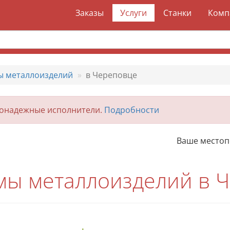
Заказы
Услуги
Станки
Комп
ы металлоизделий
в Череповце
гонадежные исполнители.
Подробности
Ваше место
ы металлоизделий в 