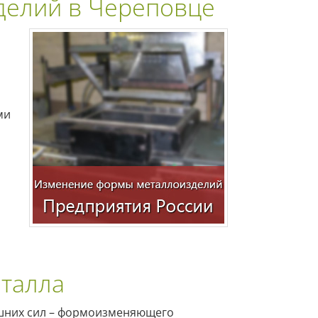
делий в Череповце
ми
талла
шних сил – формоизменяющего