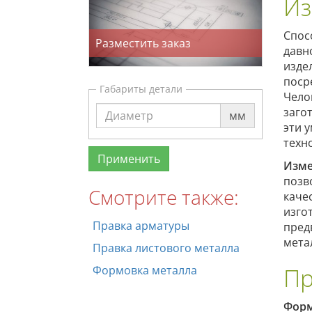
Из
Спос
Разместить заказ
давн
изде
поср
Габариты детали
Чело
заго
мм
эти 
техн
Изм
позв
Смотрите также:
каче
изго
Правка арматуры
пред
мета
Правка листового металла
Пр
Формовка металла
Форм