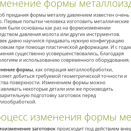
менение формы металлоиз
об придания формы металлу давлением известен очень
о. Первые попытки человека изготовить металлические
лия были основаны как раз на формоизменении
едством давления молота или других инструментов.
век давно научился придавать нужную конфигурацию
товкам при помощи пластической деформации. И с года
умения существенно усовершенствовались, благодаря
ологиям и использованию современного оборудования.
енение формы
, как операция металлообработки,
оляет добиться требуемой геометрической точности и
ства поверхности. Изменением формы можно
тавливать некоторые детали или же производить
варительную подготовку заготовок перед
ллообработкой.
оцесс изменения формы ме
оизменение заготовок
происходит под действием вне