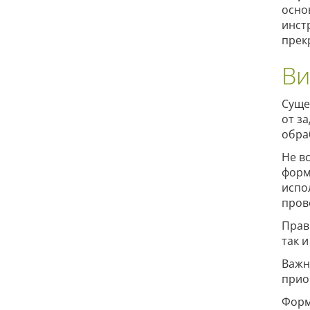
осно
инст
прек
Ви
Суще
от з
обра
Не в
форм
испо
пров
Прав
так и
Важн
прио
Форм