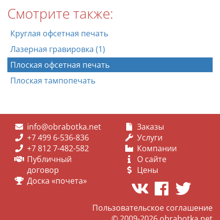
Смотрите также:
Круглая офсетная печать
Лазерная гравировка (1)
Плоская офсетная печать
Плоская тампопечать
info@obrabotka.net
Заказы
+7 499 6-536-836
Услуги
+7 812 7-482-582
Компании
Публичный
О сайте
договор
Цены
Доска «почета»
Пользовательское соглашение
© 2009-2026
obrabotka.net