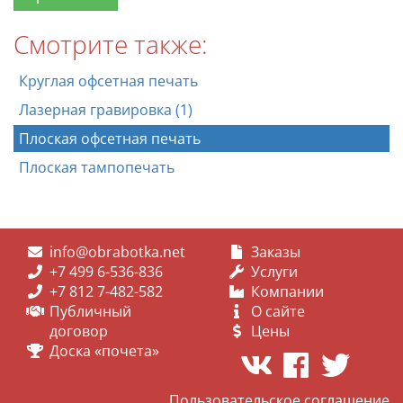
Смотрите также:
Круглая офсетная печать
Лазерная гравировка (1)
Плоская офсетная печать
Плоская тампопечать
info@obrabotka.net
Заказы
+7 499 6-536-836
Услуги
+7 812 7-482-582
Компании
Публичный
О сайте
договор
Цены
Доска «почета»
Пользовательское соглашение