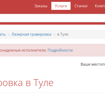
Заказы
Услуги
Станки
Комп
ать
Лазерная гравировка
в Туле
гонадежные исполнители.
Подробности
Ваше место
овка в Туле